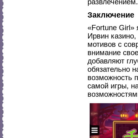
развлечением.
Заключение
«Fortune Girl
Ирвин казино,
мотивов с сов
внимание свое
добавляют глу
обязательно на
возможность п
самой игры, н
возможностями