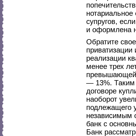
попечительств
нотариальное 
супругов, есл
и оформлена н
Обратите свое
приватизации 
реализации кв
менее трех ле
превышающей 1
— 13%. Таким 
договоре купл
наоборот увел
подлежащего 
независимым о
банк с основн
Банк рассматр