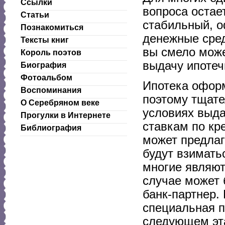
Ссылки
вопроса остае
Статьи
стабильный, 
Познакомиться
денежные сред
Тексты книг
вы смело може
Король поэтов
выдачу ипотеч
Биография
Фотоальбом
Ипотека оформ
Воспоминания
поэтому тщат
О Серебряном веке
условиях выда
Прогулки в Интернете
ставкам по кре
Библиография
может предлаг
будут взимать
многие являют
случае может 
банк-партнер.
специальная п
следующем эта