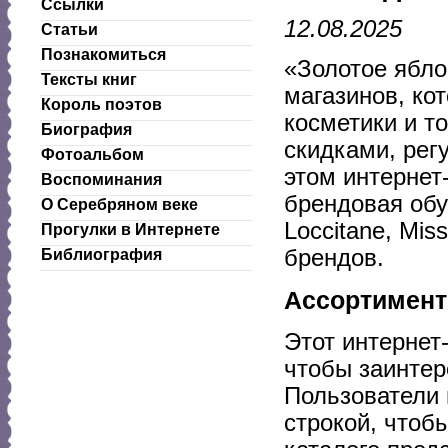
Ссылки
12.08.2025
Статьи
Познакомиться
«Золотое ябло
Тексты книг
магазинов, ко
Король поэтов
косметики и т
Биография
скидками, рег
Фотоальбом
этом интернет
Воспоминания
брендовая обув
О Серебряном веке
Loccitane, Mis
Прогулки в Интернете
брендов.
Библиография
Ассортимент
Этот интернет
чтобы заинтер
Пользователи 
строкой, чтоб