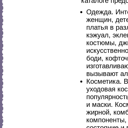
каталоге пред
Одежда. Инт
женщин, дет
платья в раз
кэжуал, экл
костюмы, джи
искусственн
боди, кофточ
изготавливаю
вызывают ал
Косметика. В
уходовая кос
популярност
и маски. Кос
жирной, ком
компоненты,
состояние и 