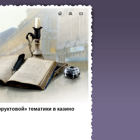
«фруктовой» тематики в казино