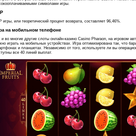
сокооплачиваемыми символами игры.
P
 игры, или теоретический процент возврата, составляет 96,46%.
ра на мобильном телефоне
 и во многие другие слоты онлайн-казино Casino Pharaon, на игровом автом
жно играть на мобильных устройствах. Игра оптимизирована так, что ба
ртфонах и планшетах. Независимо от того, используете ли вы операцио
тупны все 40 линий выплат.