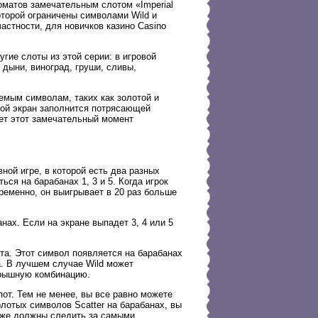
оматов замечательным слотом «Imperial
которой ограничены символами Wild и
частности, для новичков казино Casino
угие слоты из этой серии: в игровой
 дыни, виноград, груши, сливы,
емым символам, таких как золотой и
вой экран заполнится потрясающей
ает этот замечательный момент
овной игре, в которой есть два разных
ся на барабанах 1, 3 и 5. Когда игрок
ременно, он выигрывает в 20 раз больше
нах. Если на экране выпадет 3, 4 или 5
та. Этот символ появляется на барабанах
ра. В лучшем случае Wild может
грышную комбинацию.
кпот. Тем не менее, вы все равно можете
олотых символов Scatter на барабанах, вы
акже должны следить за самыми