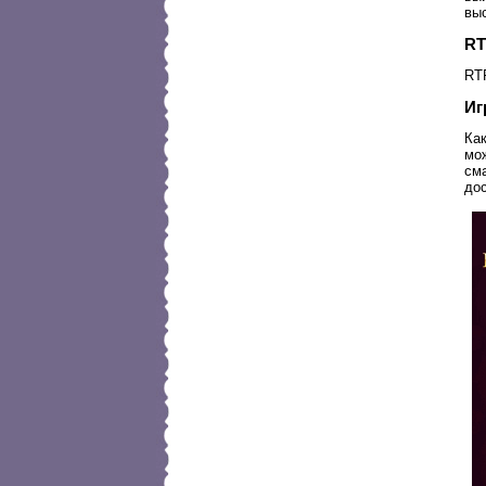
вы
RT
RTP
Иг
Как
мо
сма
дос