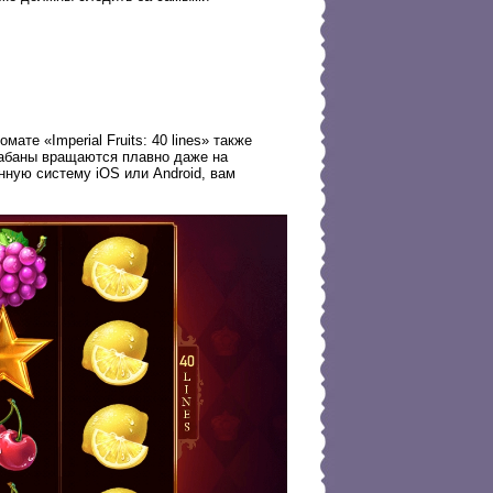
ате «Imperial Fruits: 40 lines» также
рабаны вращаются плавно даже на
нную систему iOS или Android, вам