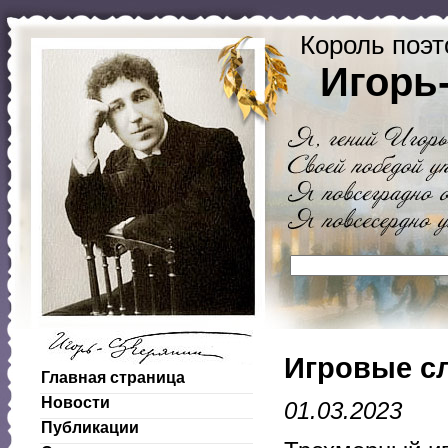
Король поэт
Игорь
Игровые сл
Главная страница
Новости
01.03.2023
Публикации