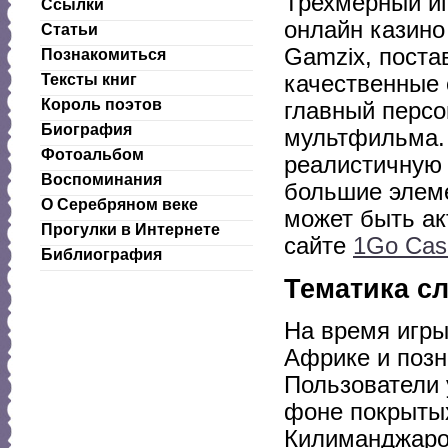
Трехмерный иг
Ссылки
онлайн казино
Статьи
Gamzix, поста
Познакомиться
качественные 
Тексты книг
Король поэтов
главный персо
Биография
мультфильма.
Фотоальбом
реалистичную 
Воспоминания
большие элеме
О Серебряном веке
может быть ак
Прогулки в Интернете
сайте
1Go Cas
Библиография
Тематика с
На время игры
Африке и позн
Пользователи 
фоне покрытых
Килиманджаро.