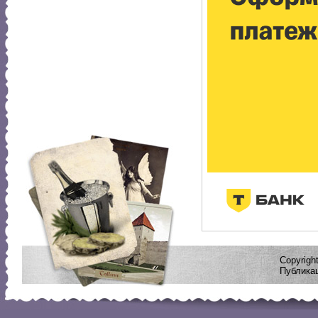
Copyrig
Публикац