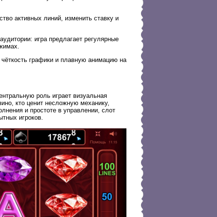
ство активных линий, изменить ставку и
аудитории: игра предлагает регулярные
жимах.
 чёткость графики и плавную анимацию на
центральную роль играет визуальная
зино, кто ценит несложную механику,
лнения и простоте в управлении, слот
ытных игроков.