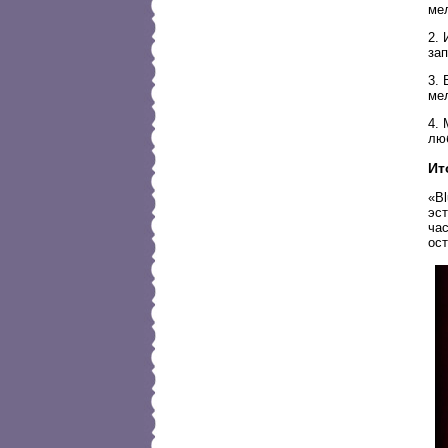
ме
2. 
зап
3. 
ме
4.
лю
Ит
«Bl
эст
ча
ост