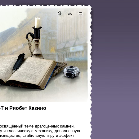
T и Риобет Казино
посвящённый теме драгоценных камней.
у и классическую механику, дополненную
 изящество, стабильную игру и эффект