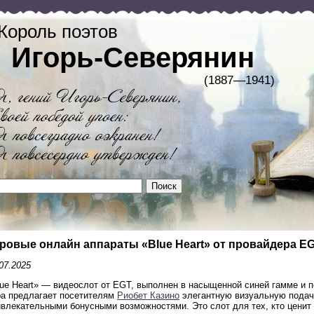
Король поэтов
Игорь-Северянин
(1887—1941)
ровые онлайн аппараты «Blue Heart» от провайдера EG
07.2025
lue Heart» — видеослот от EGT, выполнен в насыщенной синей гамме и 
ра предлагает посетителям
Риобет Казино
элегантную визуальную подач
ивлекательными бонусными возможностями. Это слот для тех, кто ценит