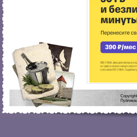
Copyrig
Публикац