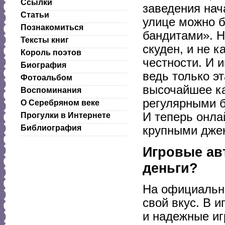
Ссылки
заведения нач
Статьи
улице можно б
Познакомиться
бандитами». Н
Тексты книг
скуден, и не 
Король поэтов
честности. И 
Биография
ведь только э
Фотоальбом
высочайшее ка
Воспоминания
регулярными б
О Серебряном веке
И теперь онла
Прогулки в Интернете
Библиография
крупными дже
Игровые авт
деньги?
На официально
свой вкус. В 
и надежные иг