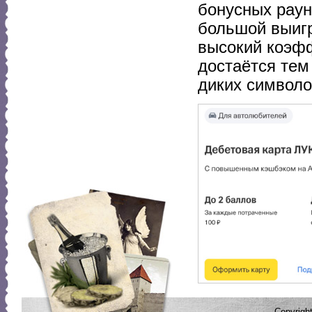
бонусных раун
большой выигр
высокий коэф
достаётся тем
диких символо
Copyrig