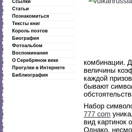
Ссылки
Статьи
Познакомиться
Тексты книг
Король поэтов
Биография
Фотоальбом
Воспоминания
О Серебряном веке
комбинации. Д
Прогулки в Интернете
величины коэ
Библиография
каждой призов
бывают символ
обстоятельств
Набор символо
777 com
уника
вид картинок о
Однако, несмо