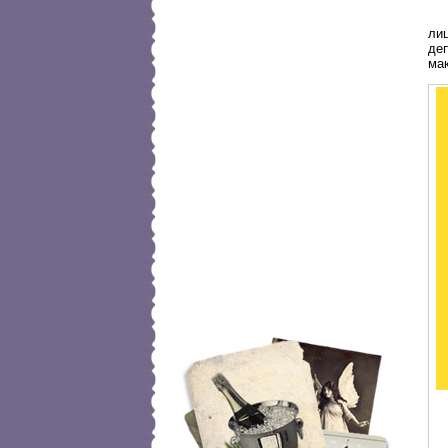
ли
деп
ма