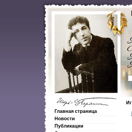
Иг
Главная страница
Новости
Публикации