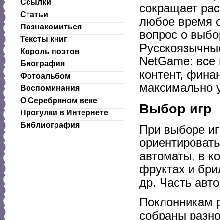
Ссылки
сокращает рас
Статьи
любое время с
Познакомиться
вопрос о выбо
Тексты книг
Русскоязычные
Король поэтов
NetGame: все 
Биография
контент, фина
Фотоальбом
максимально у
Воспоминания
О Серебряном веке
Выбор игр
Прогулки в Интернете
Библиография
При выборе иг
ориентировать
автоматы, в к
фруктах и бри
др. Часть авт
Поклонникам р
собраны разно