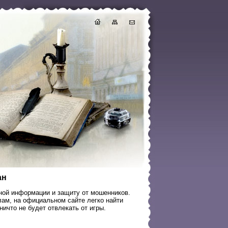
ан
ной информации и защиту от мошенников.
лам, на официальном сайте легко найти
ничто не будет отвлекать от игры.