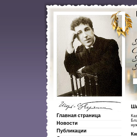
Ши
Главная страница
Ка
Бл
Новости
нуж
Публикации
Ка