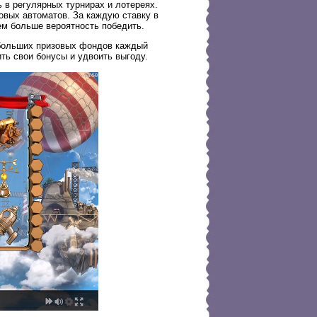
 в регулярных турнирах и лотереях.
овых автоматов. За каждую ставку в
ем больше вероятность победить.
 больших призовых фондов каждый
ить свои бонусы и удвоить выгоду.