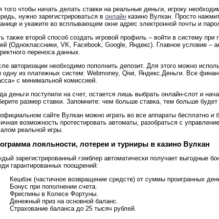
 того чтобы начать делать ставки на реальные деньги, игроку необход
ередь, нужно зарегистрироваться в
онлайн
казино Вулкан. Просто нажмит
ранице и укажите во всплывающем окне адрес электронной почты и паро
ь также второй способ создать игровой профиль – войти в систему при
ей (Одноклассники, VK, Facebook, Google, Яндекс). Главное условие – 
ректного переноса данных.
ле авторизации необходимо пополнить депозит. Для этого можно использ
и одну из платежных систем: Webmoney, Qiwi, Яндекс.Деньги. Все финан
асса» с минимальной комиссией.
да деньги поступили на счет, остается лишь выбрать онлайн-слот и нача
берите размер ставки. Запомните: чем больше ставка, тем больше будет
 официальном сайте Вулкан можно играть во все аппараты бесплатно и 
личная возможность протестировать автоматы, разобраться с управлени
чалом реальной игры.
ограмма лояльности, лотереи и турниры в казино Вулкан
ждый зарегистрированный гэмблер автоматически получает выгодные бо
еди гарантированных поощрений:
Кешбэк (частичное возвращение средств) от суммы проигранных дене
Бонус при пополнении счета.
Фриспины в Колесе Фортуны.
Денежный приз на основной баланс.
Страхование баланса до 25 тысяч рублей.