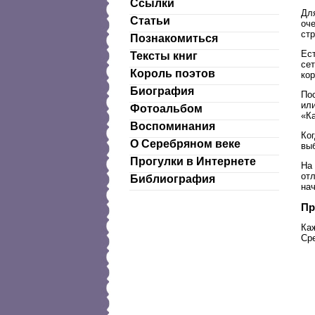
Ссылки
Для
Статьи
оч
ст
Познакомиться
Ест
Тексты книг
сет
Король поэтов
кор
Биография
Пос
ил
Фотоальбом
«К
Воспоминания
Ког
О Серебряном веке
вы
Прогулки в Интернете
На
от
Библиография
на
Пр
Ка
Ср