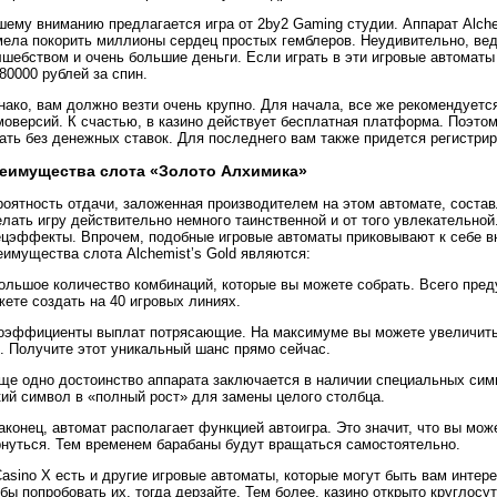
ему вниманию предлагается игра от 2by2 Gaming студии. Аппарат Alchem
мела покорить миллионы сердец простых гемблеров. Неудивительно, вед
шебством и очень большие деньги. Если играть в эти игровые автоматы 
80000 рублей за спин.
ако, вам должно везти очень крупно. Для начала, все же рекомендуется
моверсий. К счастью, в казино действует бесплатная платформа. Поэто
ать без денежных ставок. Для последнего вам также придется регистрир
еимущества слота «Золото Алхимика»
роятность отдачи, заложенная производителем на этом автомате, соста
лать игру действительно немного таинственной и от того увлекательной
ецэффекты. Впрочем, подобные игровые автоматы приковывают к себе в
имущества слота Alchemist’s Gold являются:
ольшое количество комбинаций, которые вы можете собрать. Всего пред
ете создать на 40 игровых линиях.
Коэффициенты выплат потрясающие. На максимуме вы можете увеличить
. Получите этот уникальный шанс прямо сейчас.
Еще одно достоинство аппарата заключается в наличии специальных симв
кий символ в «полный рост» для замены целого столбца.
аконец, автомат располагает функцией автоигра. Это значит, что вы мож
рнуться. Тем временем барабаны будут вращаться самостоятельно.
asino X есть и другие игровые автоматы, которые могут быть вам интер
бы попробовать их, тогда дерзайте. Тем более, казино открыто кругло