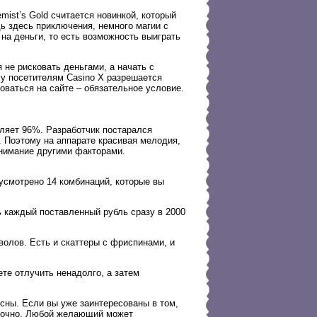
ist’s Gold считается новинкой, который
ь здесь приключения, немного магии с
на деньги, то есть возможность выиграть
 не рисковать деньгами, а начать с
му посетителям Casino X разрешается
оваться на сайте – обязательное условие.
вляет 96%. Разработчик постарался
. Поэтому на аппарате красивая мелодия,
нимание другими факторами.
усмотрено 14 комбинаций, которые вы
 каждый поставленный рубль сразу в 2000
олов. Есть и скаттеры с фриспинами, и
ете отлучить ненадолго, а затем
есны. Если вы уже заинтересованы в том,
суточно. Любой желающий может