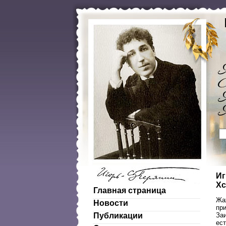
Иг
Xc
Главная страница
Жа
Новости
при
За
Публикации
ест