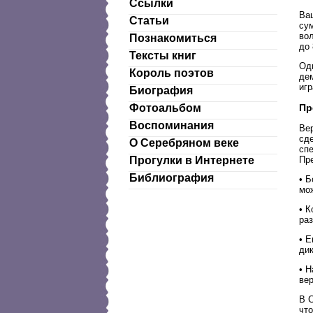
Ссылки
Ваш
Статьи
су
вол
Познакомиться
до 
Тексты книг
Одн
Король поэтов
де
игр
Биография
Пр
Фотоальбом
Воспоминания
Ве
сде
О Серебряном веке
сп
Пре
Прогулки в Интернете
Библиография
• Б
мож
• 
раз
• 
ди
• Н
ве
В C
что