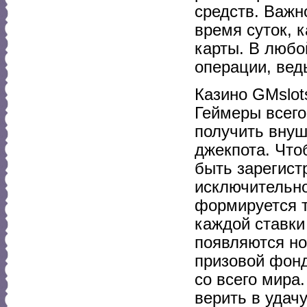
средств. Важн
время суток, к
карты. В любо
операции, вед
Казино GMslot
Геймеры всего
получить внуш
джекпота. Что
быть зарегист
исключительно
формируется т
каждой ставки
появляются но
призовой фонд
со всего мира.
верить в удачу