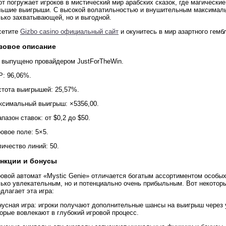
от погружает игроков в мистический мир арабских сказок, где магичес
льшие выигрыши. С высокой волатильностью и внушительным максималь
лько захватывающей, но и выгодной.
сетите
Gizbo casino официальный сайт
и окунитесь в мир азартного гемб
зовое описание
 выпущено провайдером JustForTheWin.
P: 96,06%.
стота выигрышей: 25,57%.
ксимальный выигрыш: ×5356,00.
пазон ставок: от $0,2 до $50.
овое поле: 5×5.
ичество линий: 50.
нкции и бонусы
ровой автомат «Mystic Genie» отличается богатым ассортиментом особы
лько увлекательным, но и потенциально очень прибыльным. Вот некотор
длагает эта игра:
нусная игра: игроки получают дополнительные шансы на выигрыш через
орые вовлекают в глубокий игровой процесс.