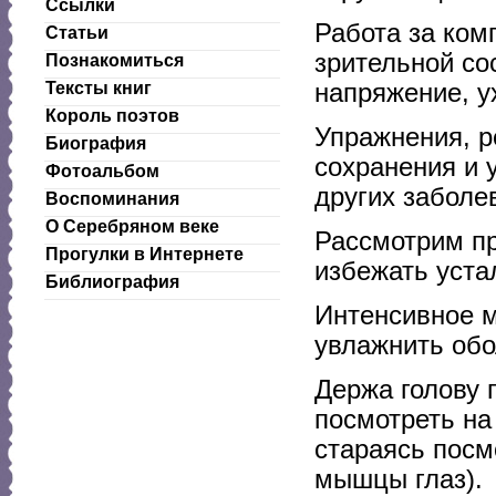
Ссылки
Работа за ком
Статьи
зрительной со
Познакомиться
напряжение, у
Тексты книг
Король поэтов
Упражнения, р
Биография
сохранения и 
Фотоальбом
других заболе
Воспоминания
О Серебряном веке
Рассмотрим пр
Прогулки в Интернете
избежать устал
Библиография
Интенсивное м
увлажнить обо
Держа голову 
посмотреть на 
стараясь посм
мышцы глаз).