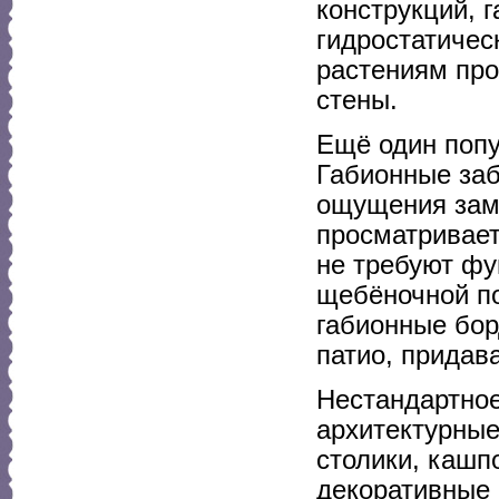
конструкций, 
гидростатичес
растениям про
стены.
Ещё один поп
Габионные заб
ощущения зам
просматривает
не требуют фу
щебёночной по
габионные бор
патио, придав
Нестандартно
архитектурные
столики, кашп
декоративные 