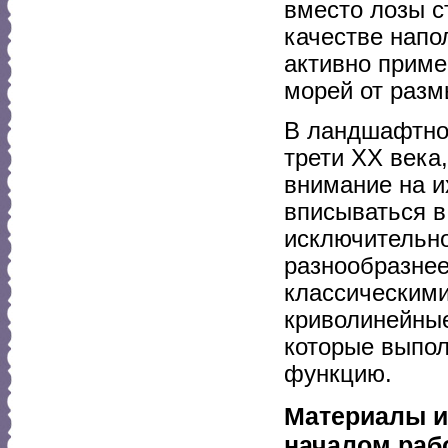
вместо лозы с
качестве напо
активно приме
морей от разм
В ландшафтном
трети XX века
внимание на и
вписываться в
исключительн
разнообразнее
классическим
криволинейные
которые выпол
функцию.
Материалы и 
началом раб