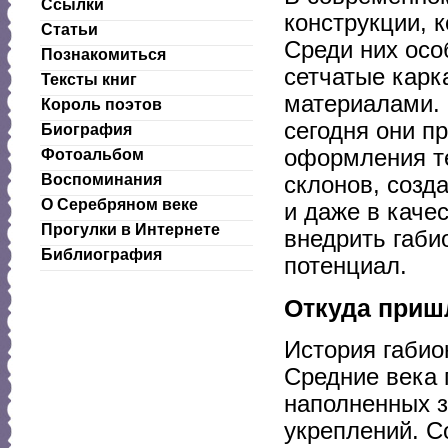
Ссылки
конструкции, 
Статьи
Среди них ос
Познакомиться
сетчатые карк
Тексты книг
материалами. 
Король поэтов
сегодня они п
Биография
оформления те
Фотоальбом
Воспоминания
склонов, созд
О Серебряном веке
и даже в каче
Прогулки в Интернете
внедрить габи
Библиография
потенциал.
Откуда приш
История габио
Средние века 
наполненных 
укреплений. С