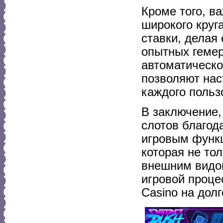
Кроме того, в
широкого круг
ставки, делая
опытных геме
автоматическо
позволяют нас
каждого польз
В заключение,
слотов благод
игровым функц
которая не то
внешним видом
игровой проце
Сasino на дол