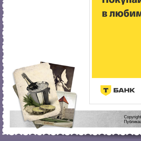
Copyrig
Публикац