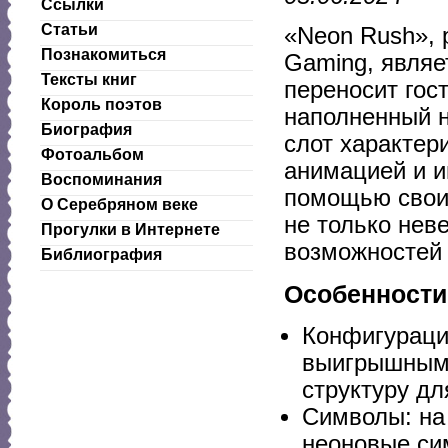
Ссылки
Статьи
«Neon Rush», 
Познакомиться
Gaming, являе
Тексты книг
переносит гос
Король поэтов
наполненный н
Биография
слот характер
Фотоальбом
анимацией и 
Воспоминания
помощью своих
О Серебряном веке
не только нев
Прогулки в Интернете
возможностей
Библиография
Особенности
Конфигурация
выигрышными
структуру дл
Символы: на
неоновые си