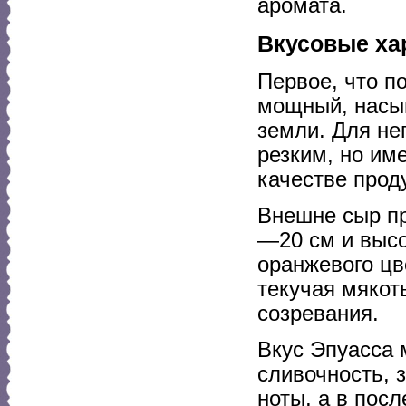
аромата.
Вкусовые хар
Первое, что п
мощный, насыщ
земли. Для не
резким, но им
качестве прод
Внешне сыр пр
—20 см и высо
оранжевого цв
текучая мякот
созревания.
Вкус Эпуасса 
сливочность, 
ноты, а в пос