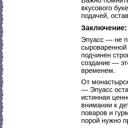
Важно помнить
вкусового бук
подачей, оста
Заключение:
Эпуасс — не п
сыроваренной 
подчинен стро
создание — эт
временем.
От монастырск
— Эпуасс оста
истинная ценн
внимании к де
поваров и гур
порой нужно п