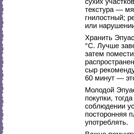
сухих участко
текстура — мя
гнилостный; р
или нарушении
Хранить Эпуас
°C. Лучше зав
затем помести
распространен
сыр рекоменду
60 минут — это
Молодой Эпуас
покупки, тогд
соблюдении ус
посторонняя п
употреблять.