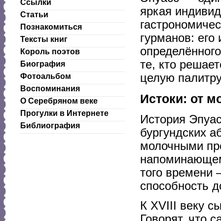
Ссылки
яркая индивид
Статьи
гастрономичес
Познакомиться
гурманов: его
Тексты книг
определённого
Король поэтов
те, кто решае
Биография
целую палитру
Фотоальбом
Воспоминания
Истоки: от м
О Серебряном веке
Прогулки в Интернете
История Эпуас
Библиография
бургундских а
молочными пр
напоминающем
того времени 
способность д
К XVIII веку 
Говорят, что 