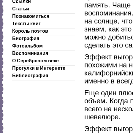
Ссылки
память. Чаще 
Статьи
воспоминания.
Познакомиться
на солнце, чт
Тексты книг
знаем, как эт
Король поэтов
можно добитьс
Биография
сделать это с
Фотоальбом
Воспоминания
Эффект выгор
О Серебряном веке
похожими на н
Прогулки в Интернете
калифорнийски
Библиография
именно в всег
Еще один плю
объем. Когда 
всего на неск
шевелюре.
Эффект выгоре