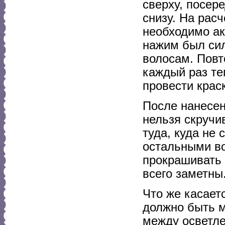
сверху, посер
снизу. На рас
необходимо ак
нажим был сил
волосам. Повт
каждый раз те
провести крас
После нанесен
нельзя скручив
туда, куда не 
остальными во
прокрашивать 
всего заметны
Что же касает
должно быть м
между осветл