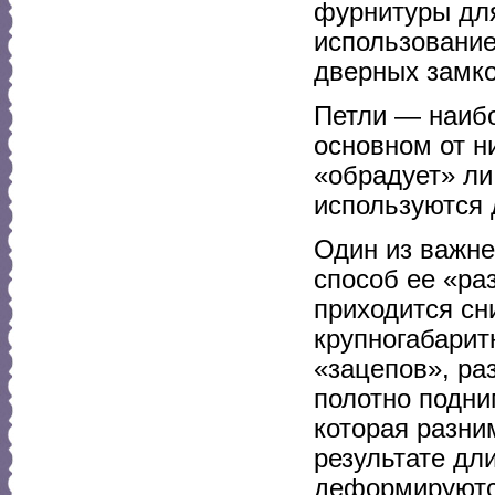
фурнитуры для
использование
дверных замко
Петли — наибо
основном от н
«обрадует» ли
используются 
Один из важне
способ ее «ра
приходится сн
крупногабарит
«зацепов», ра
полотно подни
которая разни
результате дл
деформируются