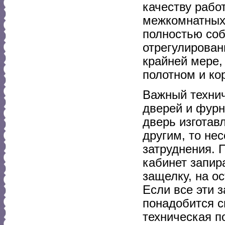
качеству рабо
межкомнатных 
полностью соб
отрегулирован
крайней мере,
полотном и ко
Важный технич
дверей и фурн
дверь изготав
другим, то не
затруднения. 
кабинет запир
защелку, на о
Если все эти 
понадобится с
техническая п