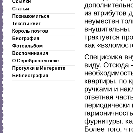
Ссылки
дополнительно
Статьи
из атрибутов 
Познакомиться
неуместен тол
Тексты книг
внушительны, 
Король поэтов
трактуется пр
Биография
как «взломост
Фотоальбом
Воспоминания
Специфика вну
О Серебряном веке
виду. Отсюда 
Прогулки в Интернете
необходимость
Библиография
квартиры, по 
ручками и нак
ответная част
периодически 
гармоничность
фурнитуры, ка
Более того, ч