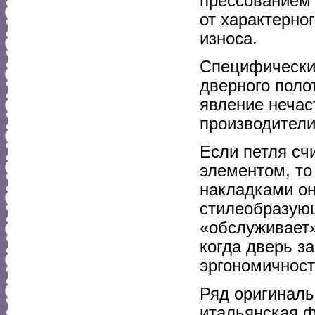
прессованием 
от характерног
износа.
Специфически
дверного поло
явление нечас
производители
Если петля с
элементом, то
накладками он
стилеобразую
«обслуживает» 
когда дверь з
эргономичност
Ряд оригиналь
итальянская ф