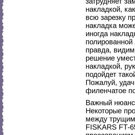
затрудняет за
накладкой, ка
всю зарезку п
накладка може
иногда наклад
полированной 
правда, видим
решение умест
накладкой, ру
подойдет тако
Пожалуй, удач
филенчатое по
Важный нюанс 
Некоторые про
между трущими
FISKARS FT-65