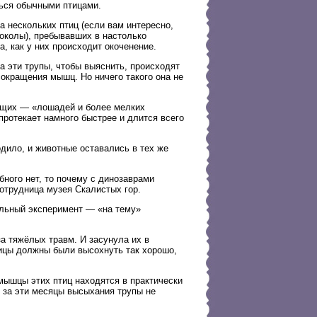
ться обычными птицами.
а нескольких птиц (если вам интересно,
соколы), пребывавших в настолько
, как у них происходит окоченение.
 эти трупы, чтобы выяснить, происходят
окращения мышц. Но ничего такого она не
ающих — «лошадей и более мелких
протекает намного быстрее и длится всего
одило, и животные оставались в тех же
бного нет, то почему с динозаврами
отрудница музея Скалистых гор.
ельный эксперимент — «на тему»
за тяжёлых травм. И засунула их в
ицы должны были высохнуть так хорошо,
 мышцы этих птиц находятся в практически
 за эти месяцы высыхания трупы не