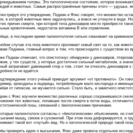
рокидыванием головы. Это патологическое состояние, которое возникае
людей и животных. Самые распространённые причины этого — удушье, ме
люстрируя это утверждение, Пэдиан и Фокс говорят, что множество оста
и, в которой животные явно задохнулись, а вовсе не утонули в воде. Но
гих причин смерти, при которой тела динозавров могло приобрести тако
ьные кровотечения, недостаток витамина B или отравление.
обще, в последнее время палеонтология сильно смахивает на криминали
юбом случае эта поза животного проливает новый свет на то, как животн
вам Пэдиана, главный вопрос в том, что происходило с существом во вр
кже Пэдиан отмечает, что опистотонус обнаружен у динозавров, птероза
овом, у тех существ, у которых достаточно сильный метаболизм, а знач
ный затрагивает давнишний спор о том, стоит ли относить динозавров 
робности не вдаётся.
подтверждение этого учёный приводит аргумент «от противного». Он гов
пример, крокодилы и ящерицы, потребляющие мало кислорода и имеющие
ибая от гипоксии, не мучаются сильно. Стало быть, и заметного опистот
диан с Фокс изучили множество различных хорошо сохранившихся скеле
ложения тел животных, попавших после смерти в поток воды, отличаютс
стотонической позы, связанной с биологическими причинами.
оторые палеонтологи согласны с «биологическим» объяснением, но счит
ыхания мышц, связок и сухожилий. При этом поза деформируется, и труп
нимают такой вот «гнутый» вид. Но о патологической природе такой позы
обы проверить идею о высыхании, Фокс даже провела отдельное исследов