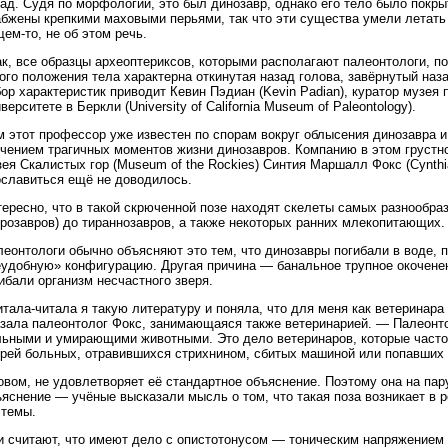
ад. Судя по морфологии, это был динозавр, однако его тело было покр
бжены крепкими маховыми перьями, так что эти существа умели летать 
ем-то, не об этом речь.
к, все образцы археоптериксов, которыми располагают палеонтологи, по
ого положения тела характерна откинутая назад голова, завёрнутый наза
ор характеристик приводит Кевин Пэдиан (Kevin Padian), куратор музе
верситете в Беркли (University of California Museum of Paleontology).
 этот профессор уже известен по спорам вокруг облысения динозавра и 
учением трагичных моментов жизни динозавров. Компанию в этом грустн
ея Скалистых гор (Museum of the Rockies) Синтия Маршалл Фокс (Cynthi
ославиться ещё не доводилось.
тересно, что в такой скрюченной позе находят скелеты самых разнообра
розавров) до тираннозавров, а также некоторых ранних млекопитающих.
еонтологи обычно объясняют это тем, что динозавры погибали в воде, п
еудобную» конфигурацию. Другая причина — банальное трупное окоченен
ибали организм несчастного зверя.
тала-читала я такую литературу и поняла, что для меня как ветеринар
азала палеонтолог Фокс, занимающаяся также ветеринарией. — Палеонто
льными и умирающими животными. Это дело ветеринаров, которые часто
ерей больных, отравившихся стрихнином, сбитых машиной или попавших
овом, не удовлетворяет её стандартное объяснение. Поэтому она на па
яснение — учёные высказали мысль о том, что такая поза возникает в 
стемы.
и считают, что имеют дело с опистотонусом — тоническим напряжением