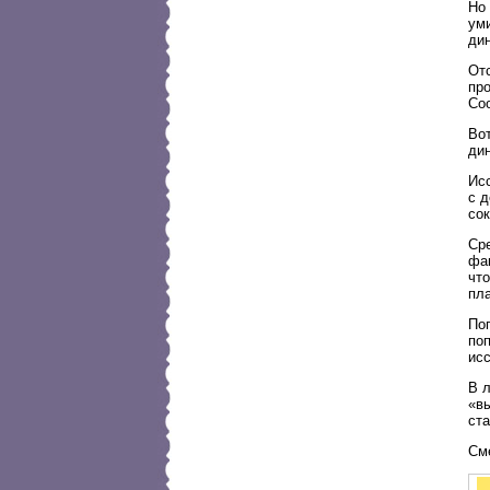
Но 
уми
ди
От
про
Соо
Вот
ди
Ис
с д
со
Ср
фак
чт
пла
По
поп
исс
В л
«в
ст
Сме