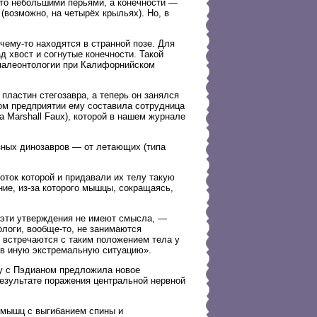
ыто небольшими перьями, а конечности —
(возможно, на четырёх крыльях). Но, в
чему-то находятся в странной позе. Для
д хвост и согнутые конечности. Такой
я палеонтологии при Калифорнийском
пластин стегозавра, а теперь он занялся
ом предприятии ему составила сотрудница
a Marshall Faux), которой в нашем журнале
зных динозавров — от летающих (типа
оток которой и придавали их телу такую
ие, из-за которого мышцы, сокращаясь,
а эти утверждения не имеют смысла, —
логи, вообще-то, не занимаются
 встречаются с таким положением тела у
 в иную экстремальную ситуацию».
ру с Пэдианом предложила новое
результате поражения центральной нервной
 мышц с выгибанием спины и