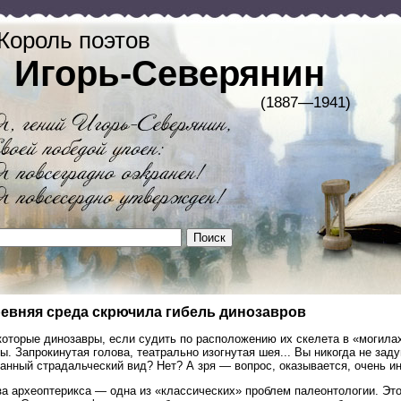
Король поэтов
Игорь-Северянин
(1887—1941)
евняя среда скрючила гибель динозавров
которые динозавры, если судить по расположению их скелета в «могила
ы. Запрокинутая голова, театрально изогнутая шея... Вы никогда не зад
анный страдальческий вид? Нет? А зря — вопрос, оказывается, очень и
за археоптерикса — одна из «классических» проблем палеонтологии. Эт