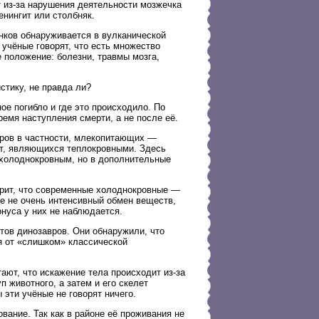
т из-за нарушения деятельности мозжечка
нингит или столбняк.
нков обнаруживается в вулканической
 учёные говорят, что есть множество
е положение: болезни, травмы мозга,
стику, не правда ли?
ое погибло и где это происходило. По
емя наступления смерти, а не после её.
вров в частности, млекопитающих —
ит, являющихся теплокровными. Здесь
к холоднокровным, но в дополнительные
орит, что современные холоднокровные —
 не очень интенсивный обмен веществ,
онуса у них не наблюдается.
тов динозавров. Они обнаружили, что
я от «слишком» классической
ают, что искажение тела происходит из-за
 животного, а затем и его скелет
 эти учёные не говорят ничего.
ание. Так как в районе её проживания не