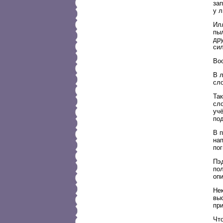
зап
у 
Ил
пыл
дру
сил
Во
В л
сло
Та
сл
учё
под
В 
на
пог
Пэ
по
опи
Нек
выс
при
Чт