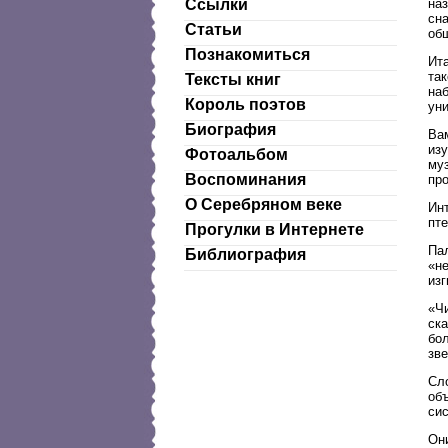
наз
Ссылки
сна
Статьи
общ
Познакомиться
Ита
так
Тексты книг
наб
Король поэтов
уни
Биография
Вам
из
Фотоальбом
муз
Воспоминания
пр
О Серебряном веке
Ин
пте
Прогулки в Интернете
Пал
Библиография
«н
изг
«Чи
ск
бо
зв
Сл
объ
си
Он