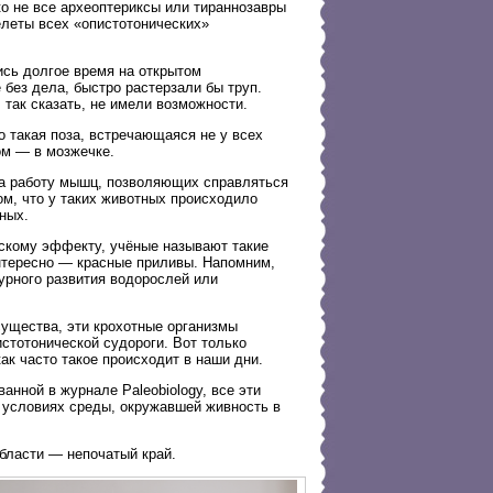
ко не все археоптериксы или тираннозавры
елеты всех «опистотонических»
ись долгое время на открытом
без дела, быстро растерзали бы труп.
 так сказать, не имели возможности.
о такая поза, встречающаяся не у всех
ом — в мозжечке.
 за работу мышц, позволяющих справляться
ом, что у таких животных происходило
ных.
скому эффекту, учёные называют такие
интересно — красные приливы. Напомним,
урного развития водорослей или
ущества, эти крохотные организмы
истотонической судороги. Вот только
как часто такое происходит в наши дни.
анной в журнале Paleobiology, все эти
б условиях среды, окружавшей живность в
области — непочатый край.