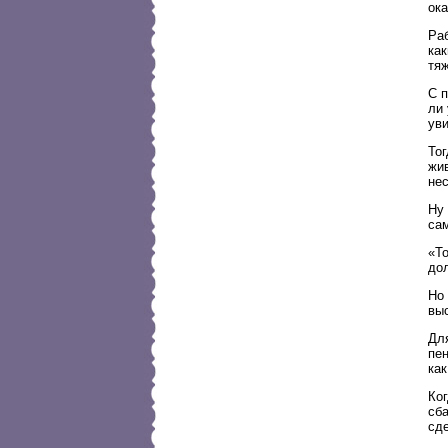
ок
Раб
как
тяж
С 
ли
ув
То
жив
нес
Ну 
са
«То
до
Но
вы
Для
пе
как
Ког
сб
сд