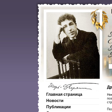
Др
Главная страница
Не
поз
Новости
стр
Публикации
По