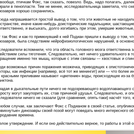
вообще, птичкам Фокс, так сказать, повезло. Ведь, надо полагать, дале
рали в пенопласте. Тем не менее, исследовательница заметила, что ск
нозавров хорошо сохранились.
сюда напрашивается простой вывод о том, что эти животные не находил
странстве, иначе какие-нибудь доисторические падальщики, шастающие 
тветственно, и высыхать, долго изгибаясь при этом, умершие животные,
 так Фокс и как-то примкнувший к ней Пэдиан пришли к выводу о том, чт
нозавров, была следствием нейрофизиологических нарушений, в основн
следователи вспомнили, что эта область головного мозга ответственна
ействием силы тяготения. Следовательно, нет ничего удивительного в т
кращение именно тех мышц, которые с этим связаны — хвостовых и спин
еди возможных причин поражения мозжечка, приводящих к опистотониче
торы, как инфекции (например, всё тот же менингит) или — что более 
о красными приливами называют «цветение» воды, происходящее из-за б
нктона.
падая в дыхательные пути ничего не подозревающего водоплавающего с
росту могут закупорить их, став причиной удушья. Следовательно, и оп
ледователи ничего не сказали (для сравнения, опять-таки) насчёт того, 
юбом случае, как заключают Фокс с Пэдианом в своей статье, опубликов
ывихнутые» динозавры своей позой могут поведать много интересного о
ародавние времена.
лое утверждение. И если оно действительно верное, то работы в этой 