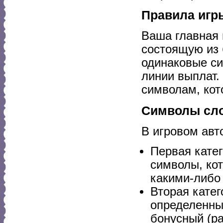
Правила игр
Ваша главная 
состоящую из 
одинаковые си
линии выплат.
символам, кот
Символы сл
В игровом авт
Первая кате
символы, ко
какими-либо
Вторая катег
определенны
бонусный (ра