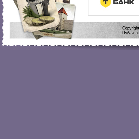
Copyrig
Публикац