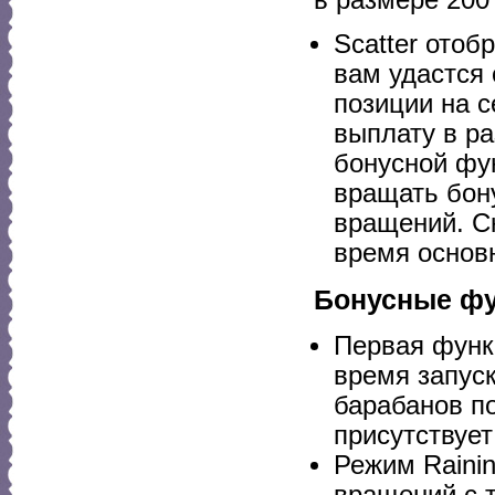
Scatter отоб
вам удастся 
позиции на с
выплату в ра
бонусной фу
вращать бон
вращений. Ск
время основ
Бонусные фу
Первая функц
время запус
барабанов п
присутствует
Режим Rainin
вращений с 