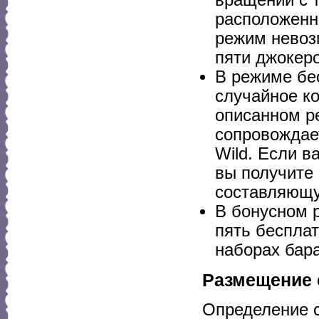
расположенн
режим невоз
пяти джокеро
В режиме бес
случайное ко
описанном р
сопровождае
Wild. Если в
вы получите
составляющу
В бонусном р
пять беспла
наборах бар
Размещение 
Определение с