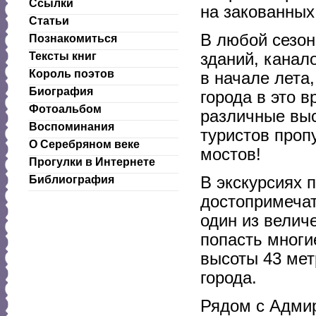
Ссылки
на закованных
Статьи
В любой сезон
Познакомиться
зданий, канал
Тексты книг
Король поэтов
в начале лета
Биография
города в это 
Фотоальбом
различные выс
Воспоминания
туристов проп
О Серебряном веке
мостов!
Прогулки в Интернете
В экскурсиях 
Библиография
достопримеча
один из велич
попасть многи
высоты 43 мет
города.
Рядом с Адми