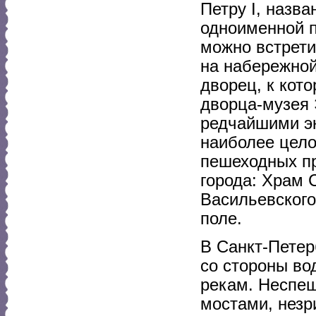
Петру I, назв
одноименной п
можно встрет
на набережно
дворец, к кот
дворца-музея 
редчайшими эк
наиболее цело
пешеходных пр
города: Храм 
Васильевского
поле.
В Санкт-Петер
со стороны во
рекам. Неспе
мостами, незр