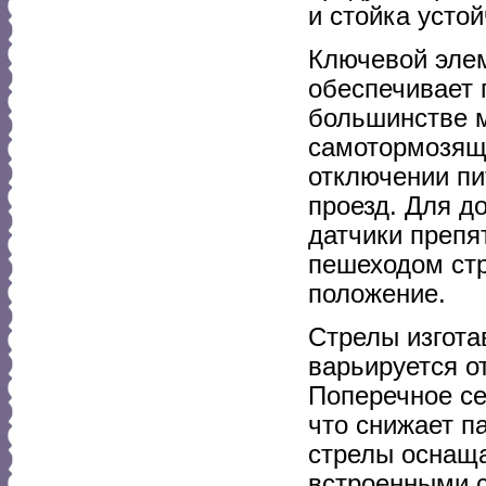
и стойка усто
Ключевой элем
обеспечивает 
большинстве м
самотормозящ
отключении пи
проезд. Для д
датчики препя
пешеходом стр
положение.
Стрелы изгота
варьируется о
Поперечное се
что снижает п
стрелы оснащ
встроенными 