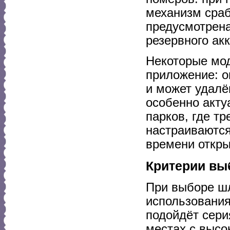
механизм сраб
предусмотрена
резервного ак
Некоторые мо
приложение: о
и может удалё
особенно акту
парков, где т
настраиваются
времени откры
Критерии вы
При выборе шл
использования
подойдёт сери
местах с высо