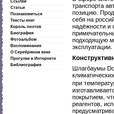
Ссылки
транспорта а
Статьи
позицию. Прод
Познакомиться
себя на росси
Тексты книг
надёжности и 
Король поэтов
примечательны
Биография
подходящую мо
Фотоальбом
Воспоминания
эксплуатации.
О Серебряном веке
Конструктив
Прогулки в Интернете
Библиография
Шлагбаумы Doo
климатических
при температу
изготавливает
покрытием, чт
реагентов, ис
предусматрива