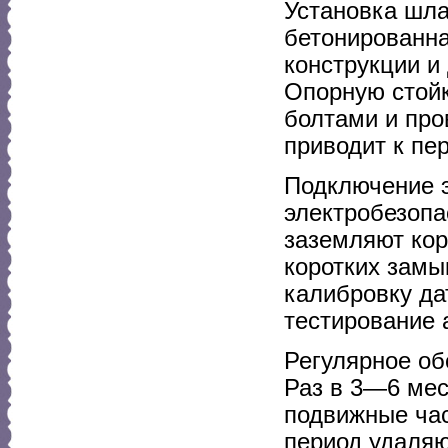
Установка шла
бетонированн
конструкции и
Опорную стой
болтами и про
приводит к пе
Подключение э
электробезопа
заземляют кор
коротких замы
калибровку да
тестирование 
Регулярное об
Раз в 3—6 мес
подвижные час
период удаляю