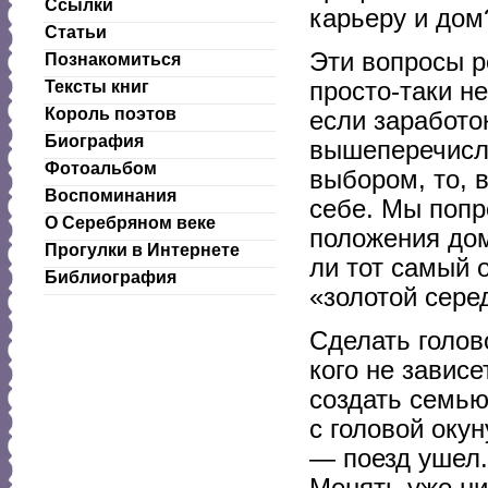
Ссылки
карьеру и дом?
Статьи
Эти вопросы р
Познакомиться
просто-таки н
Тексты книг
Король поэтов
если заработо
Биография
вышеперечисле
Фотоальбом
выбором, то, 
Воспоминания
себе. Мы попр
О Серебряном веке
положения дом
Прогулки в Интернете
ли тот самый 
Библиография
«золотой сере
Сделать голов
кого не зависе
создать семью
с головой оку
— поезд ушел.
Менять уже ни