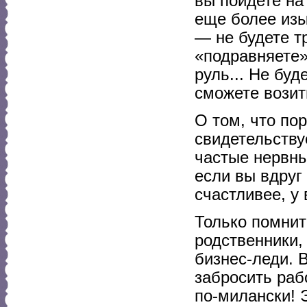
вы пойдете на
еще более из
— не будете т
«подравняете»
руль... Не буд
сможете возить
О том, что по
свидетельству
частые нервны
если вы вдруг
счастливее, у
Только помнит
родственники,
бизнес-леди. 
забросить раб
по-милански! 