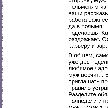
стороны, муж,
пельменям из 
ваши рассказы
работа важнее
да в полымя —
поделаешь! Ка
раздражает. О
карьеру и зар
В общем, само
уже две недел
любимое чадо 
муж ворчит... 
приглашать по
правило устра
Разделите обя
полнедели и на
муж... Муж пы