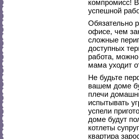
компромисс! В
успешной раб
Обязательно р
офисе, чем за
сложные перип
доступных тер
работа, можно
мама уходит от
Не будьте пер
вашем доме бу
плечи домашни
испытывать угр
успели пригот
доме будут п
котлеты супру
квартира заро