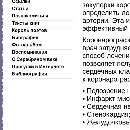
Ссылки
закупорки кор
Статьи
определить ло
Познакомиться
артерии. Эта 
Тексты книг
эффективный 
Король поэтов
Биография
Коронарографи
Фотоальбом
врач затрудня
Воспоминания
способ лечени
О Серебряном веке
позволяет пол
Прогулки в Интернете
сердечных кла
Библиография
к коронарогра
• Подозрение 
• Инфаркт мио
• Сердечная н
• Стенокардия
• Желудочковы