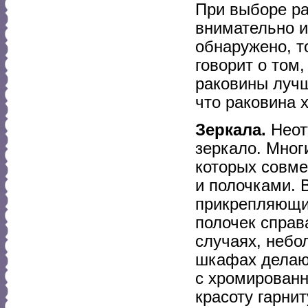
При выборе ра
внимательно и
обнаружено, т
говорит о том
раковины лучше
что раковина 
Зеркала.
Неот
зеркало. Мног
которых совм
и полочками. 
прикрепляющие
полочек справа
случаях, небо
шкафах делают
с хромированн
красоту гарнит