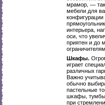
мрамор, — так
мебели для в
конфигурации 
прямоугольни
интерьера, на
оси, что увел
приятен и до 
ограничителям
Шкафы.
Огром
играет специа
различных гар
Важно учитыв
обычно выбира
пастельные то
шкафы, тумбы,
при стремлени