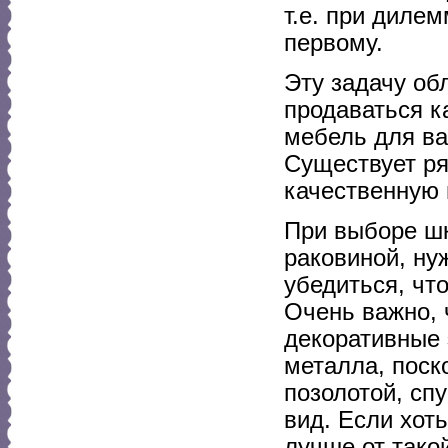
т.е. при диле
первому.
Эту задачу об
продаваться к
мебель для ва
Существует ря
качественную 
При выборе шк
раковиной, ну
убедиться, чт
Очень важно, 
декоративные
металла, поск
позолотой, сп
вид. Если хоть
лучше от тако