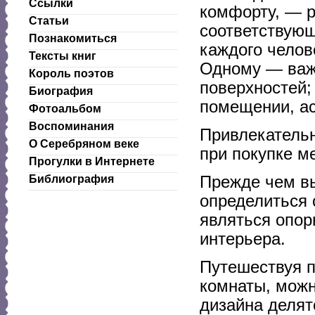
Ссылки
комфорту, — р
Статьи
соответствующ
Познакомиться
каждого челов
Тексты книг
Одному — важ
Король поэтов
поверхностей;
Биография
помещении, ас
Фотоальбом
Воспоминания
Привлекатель
О Серебряном веке
при покупке м
Прогулки в Интернете
Прежде чем вы
Библиография
определиться 
являться опор
интерьера.
Путешествуя п
комнаты, можн
дизайна делят