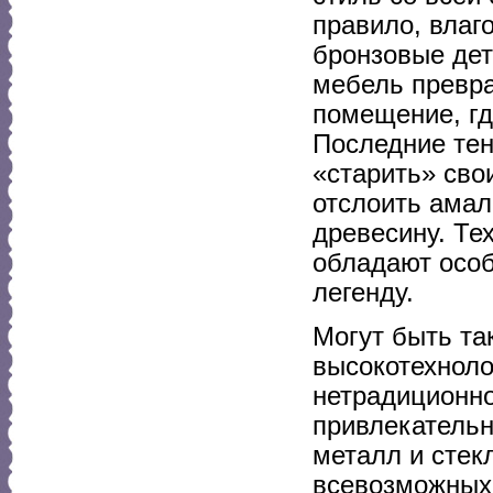
правило, влаг
бронзовые дет
мебель превра
помещение, гд
Последние те
«старить» сво
отслоить амал
древесину. Те
обладают осо
легенду.
Могут быть та
высокотехноло
нетрадиционн
привлекательн
металл и стек
всевозможных 