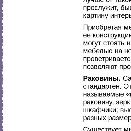
прослужит, бы
картину интер
Приобретая ме
ее конструкци
могут стоять 
мебелью на но
проветриваетс
позволяют про
Раковины.
Са
стандартен. Э
называемые «
раковину, зер
шкафчики; вы
разных размер
Существует мн