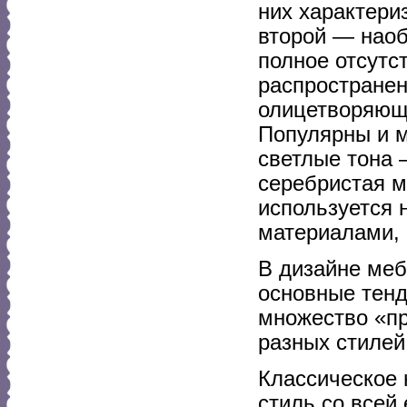
них характери
второй — наоб
полное отсутс
распространен
олицетворяюща
Популярны и м
светлые тона 
серебристая м
используется н
материалами, 
В дизайне меб
основные тенд
множество «п
разных стилей
Классическое 
стиль со всей 