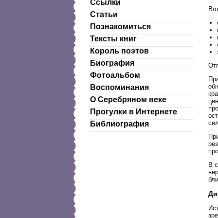
Ссылки
Во
Статьи
Познакомиться
Тексты книг
Король поэтов
Биография
От
Фотоальбом
Пра
об
Воспоминания
кр
О Серебряном веке
цен
пр
Прогулки в Интернете
ост
си
Библиография
Пр
рез
про
В 
ве
бл
Ди
Ист
зр