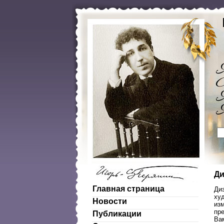
Ди
Главная страница
Диз
ху
Новости
изм
пр
Публикации
Ва