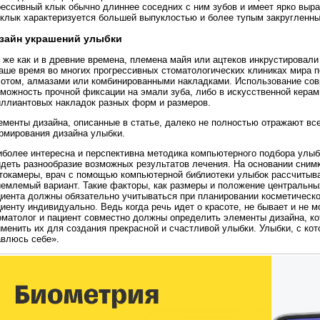
рессивный клык обычно длиннее соседних с ним зубов и имеет ярко выра
 клык характеризуется большей выпуклостью и более тупым закругленн
зайн украшений улыбки
 же как и в древние времена, племена майя или ацтеков инкрустировали
наше время во многих прогрессивных стоматологических клиниках мира 
лотом, алмазами или комбинированными накладками. Использование со
зможность прочной фиксации на эмали зуба, либо в искусственной кера
иллиантовых накладок разных форм и размеров.
ементы дизайна, описанные в статье, далеко не полностью отражают вс
рмирования дизайна улыбки.
иболее интересна и перспективна методика компьютерного подбора улы
идеть разнообразие возможных результатов лечения. На основании сни
токамеры, врач с помощью компьютерной библиотеки улыбок рассчитыва
емлемый вариант. Такие факторы, как размеры и положение центральных 
циента должны обязательно учитываться при планировании косметическо
иенту индивидуально. Ведь когда речь идет о красоте, не бывает и не 
оматолог и пациент совместно должны определить элементы дизайна, ко
менить их для создания прекрасной и счастливой улыбки. Улыбки, с ко
авлюсь себе».