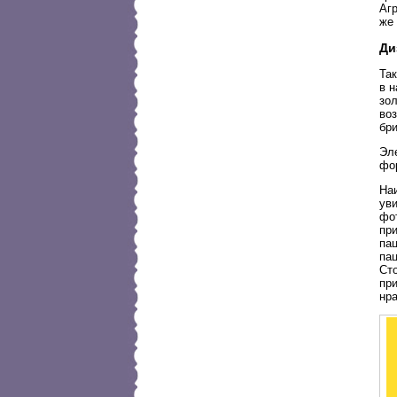
Аг
же
Ди
Так
в 
зо
во
бр
Эл
фо
На
ув
фо
при
па
пац
Ст
при
нр