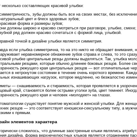
т несколько составляющих красивой улыбки:
симметричность, зубы должны быть все на своих местах, без исключени
натуральный цвет и блеск здоровых зубов;
красивая форма и размеры зубов;
они должны широко и красиво смотреться при разговоре, улыбке, смехе;
зубной ряд должен красиво сочетаться с формой лица, улыбкой.
правной точкой в дизайне улыбки является симметрия.
вда если улыбка симметрична, то на это никто не обращает внимания, н
наруживает неравномерное обнажение зубов справа и слева, то это сра
асивой улыбке центральные резцы должны выделяться. Так, улыбка моло
тральными резцами, которые обычно длиннее боковых резцов. Более све
озрачность режущего края центральных резцов — вот отличительные чер
ается в нетронутом состоянии в течение очень короткого времени. Каж
льных изнашивающих нагрузок, которое медленно, но безжалостно измен
иметы — снашиваемость и стираемость, которая проявляется в укорочен
цовый край, становятся более острыми уголки зуба, цвет темнеет. Иног
зрачность режущего края и человек «молодеет» на глазах.
стоматологии существует понятие мужской и женской улыбки. Для женщ
рхних резцов — это соответствует юношески-сексуальному типу, а мужч
изкими к прямым.
зайн элементов характера
орически сложилось, что длинные заостренные клыки являлись атрибута
ения дизайна, форма верхнечелюстных клыков является отражением пасс