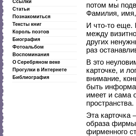
Ссылки
потом мы подв
Статьи
Фамилия, имя,
Познакомиться
И что-то еще.
Тексты книг
Король поэтов
между визитно
Биография
других ненужн
Фотоальбом
раз останавли
Воспоминания
В это неулови
О Серебряном веке
карточке, и л
Прогулки в Интернете
внимание, кон
Библиография
быть информа
имеет и сама 
пространства.
Эта карточка 
образа фирмы,
фирменного с