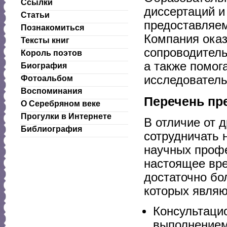
Ссылки
диссертаций 
Статьи
предоставляе
Познакомиться
Компания ока
Тексты книг
сопроводитель
Король поэтов
а также помог
Биография
исследователь
Фотоальбом
Воспоминания
Перечень пр
О Серебряном веке
Прогулки в Интернете
В отличие от 
Библиография
сотрудничать 
научных профе
настоящее вре
достаточно бо
которых являю
Консультаци
выполнением