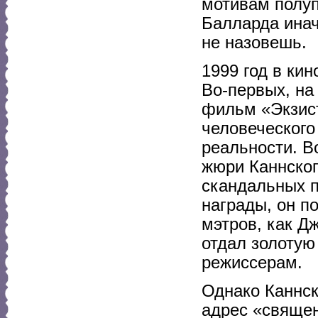
мотивам полу
Балларда ина
не назовешь.
1999 год в ки
Во-первых, на
фильм «Экзис
человеческого
реальности. В
жюри Каннског
скандальных п
награды, он п
мэтров, как Д
отдал золоту
режиссерам.
Однако Каннск
адрес «священ