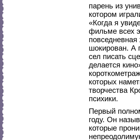
парень из унив
котором играл
«Когда я увид
фильме всех э
повседневная 
шокирован. А 
сел писать сц
делается кино
короткометраж
которых намет
творчества Кр
психики.
Первый полно
году. Он назы
которые прони
непреодолимую