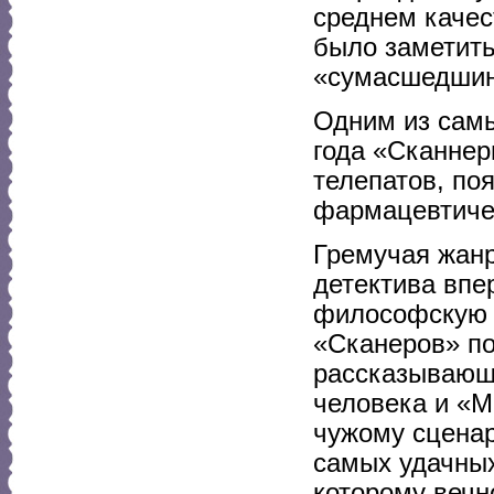
среднем качес
было заметить
«сумасшедшинк
Одним из самы
года «Сканнер
телепатов, по
фармацевтичес
Гремучая жанр
детектива впе
философскую г
«Сканеров» п
рассказывающи
человека и «М
чужому сценар
самых удачных
которому вечн