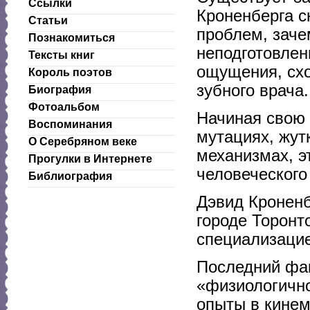
Ссылки
Кроненберга с
Статьи
проблем, заче
Познакомиться
неподготовле
Тексты книг
ощущения, сх
Король поэтов
зубного врача.
Биография
Фотоальбом
Начиная свою 
Воспоминания
мутациях, жут
О Серебряном веке
механизмах, э
Прогулки в Интернете
человеческого
Библиография
Дэвид Кроненб
городе Торонт
специализацие
Последний фак
«физиологично
опыты в кинем