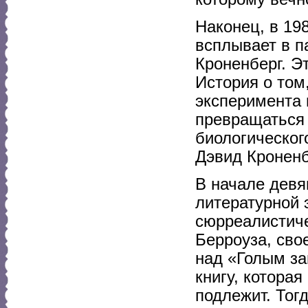
Наконец, в 19
всплывает в 
Кроненберг. Э
История о том
эксперимента 
превращаться 
биологическог
Дэвид Кроненб
В начале девя
литературной 
сюрреалистиче
Берроуза, сво
над «Голым за
книгу, котора
подлежит. Тогд