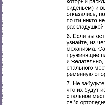
который раскл
сиденьем) и в
отказались, п
почти никто н
раскладушкой
6. Если вы ос
узнайте, из ч
механизма. Са
пружинящие пл
и желательно,
спального мес
ременную опор
7. Не забудьт
что их будут и
спальное мест
себя ортопеди