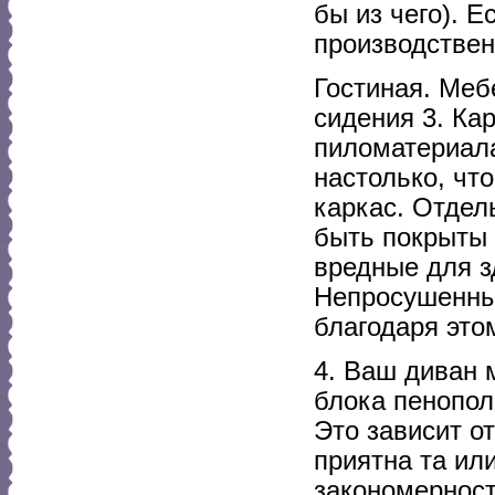
бы из чего). 
производствен
Гостиная. Меб
сидения 3. Ка
пиломатериала
настолько, чт
каркас. Отдел
быть покрыты 
вредные для 
Непросушенный
благодаря это
4. Ваш диван 
блока пенопол
Это зависит о
приятна та ил
закономерност