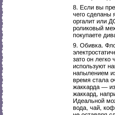
8. Если вы пр
чего сделаны 
оргалит или 
роликовый мех
покупаете див
9. Обивка. Фл
электростатич
зато он легко
используют на
напылением из
время стала о
жаккарда — из
жаккард, напр
Идеальной мож
вода, чай, коф
не оставляя сл