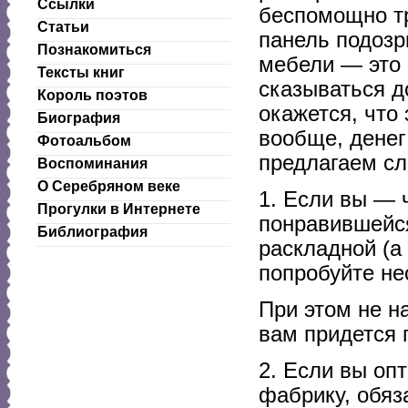
Ссылки
беспомощно тр
Статьи
панель подозр
Познакомиться
мебели — это 
Тексты книг
сказываться д
Король поэтов
окажется, что
Биография
вообще, денег
Фотоальбом
предлагаем сл
Воспоминания
О Серебряном веке
1. Если вы — 
Прогулки в Интернете
понравившейся
Библиография
раскладной (а
попробуйте не
При этом не н
вам придется 
2. Если вы оп
фабрику, обяз