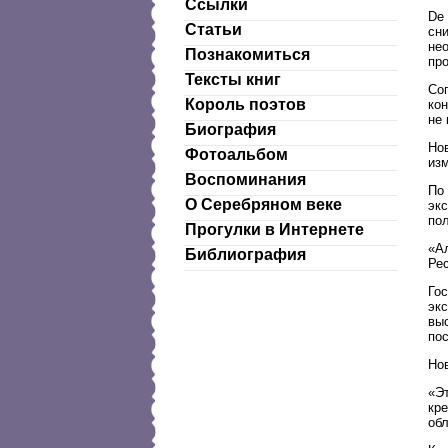
Ссылки
De
Статьи
сн
не
Познакомиться
пр
Тексты книг
Сог
Король поэтов
кон
не 
Биография
Но
Фотоальбом
из
Воспоминания
По
О Серебряном веке
эк
по
Прогулки в Интернете
«А
Библиография
Рес
Го
эк
вы
по
Но
«Э
кр
об