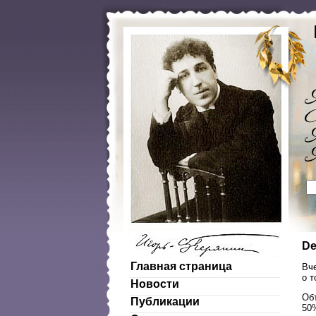
De
Главная страница
Вч
о т
Новости
Об
Публикации
50%