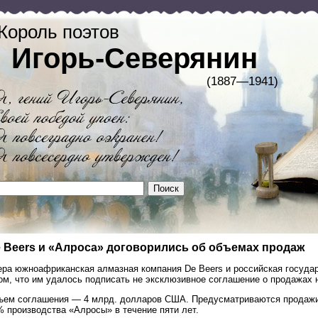
Король поэтов
Игорь-Северянин
(1887—1941)
 Beers и «Алроса» договорились об объемах продаж
ера южноафриканская алмазная компания De Beers и российская госуд
ом, что им удалось подписать не эксклюзивное соглашение о продажах н
ъем соглашения — 4 млрд. долларов США. Предусматриваются продажи н
 производства «Алросы» в течение пяти лет.