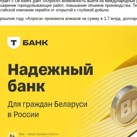
нтракт с De Beers дает «Алросе» возможность выйти на международные 
сширение горнодобывающих работ, повышение объемов производства. Т
сийской компании перейти от открытой к глубокой добыче.
прошлом году «Алроса» произвела алмазов на сумму в 1,7 млрд. доллар