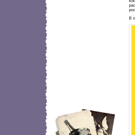
Ко
ра
рос
В 