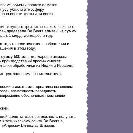
е время объемы продаж алмазов
я усугубляло атмосферу
нова ввести квоты для своих
вия текущего трехлетнего эксклюзивного
оса» продавала De Beers алмазы на сумму
сь к 1 млрд. долларов в год.
 то, что политические соображения и
ашения в этом году.
а сумму 500 млн. долларов и алмазы
0% производства «Алросы» сможет
пании-обработчики из Индии и Израиля.
ит центральному правительству и
оссии и искать альтернативы нынешним
росе» возможность передавать
новременно обеспечивает компанию
сией.
рдой валюты, дает возможность получать
 к техническому опыту De Beers в
нт «Алросы» Вячеслав Штыров.