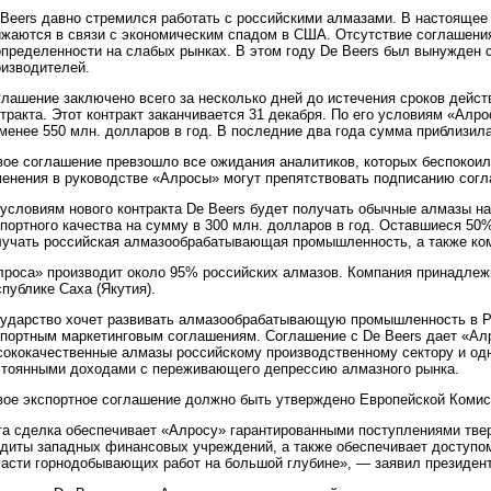
 Beers давно стремился работать с российскими алмазами. В настояще
ижаются в связи с экономическим спадом в США. Отсутствие соглашени
определенности на слабых рынках. В этом году De Beers был вынужден с
оизводителей.
лашение заключено всего за несколько дней до истечения сроков дейст
тракта. Этот контракт заканчивается 31 декабря. По его условиям «Алр
менее 550 млн. долларов в год. В последние два года сумма приблизила
вое соглашение превзошло все ожидания аналитиков, которых беспокоило
менения в руководстве «Алросы» могут препятствовать подписанию согл
 условиям нового контракта De Beers будет получать обычные алмазы н
спортного качества на сумму в 300 млн. долларов в год. Оставшиеся 5
лучать российская алмазообрабатывающая промышленность, а также ком
лроса» производит около 95% российских алмазов. Компания принадлеж
публике Саха (Якутия).
сударство хочет развивать алмазообрабатывающую промышленность в Р
спортным маркетинговым соглашениям. Соглашение с De Beers дает «Ал
сококачественные алмазы российскому производственному сектору и од
стоянными доходами с переживающего депрессию алмазного рынка.
вое экспортное соглашение должно быть утверждено Европейской Комис
та сделка обеспечивает «Алросу» гарантированными поступлениями тве
едиты западных финансовых учреждений, а также обеспечивает доступом
ласти горнодобывающих работ на большой глубине», — заявил президе