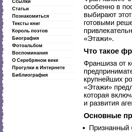
Ссылки
особенно в по
Статьи
выбирают этот
Познакомиться
готовыми реш
Тексты книг
привлекательн
Король поэтов
«Этажи».
Биография
Фотоальбом
Что такое ф
Воспоминания
О Серебряном веке
Франшиза от 
Прогулки в Интернете
предпринимате
Библиография
крупнейших ро
«Этажи» предл
которая включ
и развития аг
Основные п
Признанный 