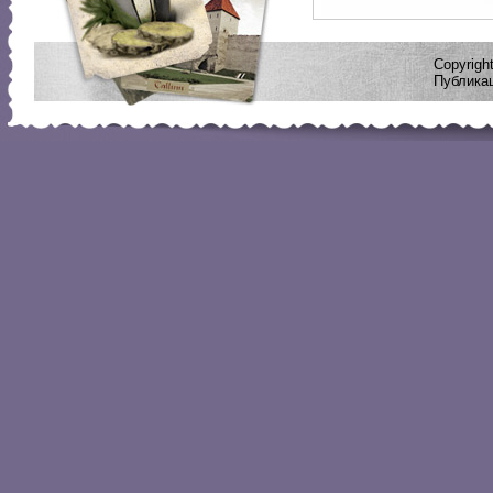
Copyrig
Публикац