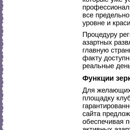
профессиональ
все предельно
уровне и крас
Процедуру ре
азартных разв
главную стра
факту доступн
реальные день
Функции зер
Для желающих
площадку клуб
гарантированн
сайта предлож
обеспечивая п
активных азар