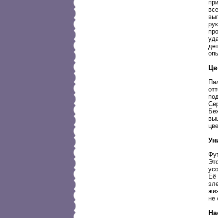
пр
все
вып
ру
про
уд
дет
оп
Цв
Пал
отт
по
Сер
Беж
выц
цве
Ун
Фут
Это
ус
Её 
эле
жиз
не 
На