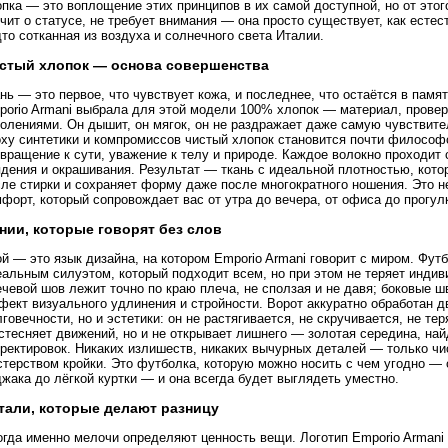
пка — это воплощение этих принципов в их самой доступной, но от это
чит о статусе, не требует внимания — она просто существует, как есте
то сотканная из воздуха и солнечного света Италии.
стый хлопок — основа совершенства
нь — это первое, что чувствует кожа, и последнее, что остаётся в памя
porio Armani выбрала для этой модели 100% хлопок — материал, прове
олениями. Он дышит, он мягок, он не раздражает даже самую чувствите
оху синтетики и компромиссов чистый хлопок становится почти философс
вращение к сути, уважение к телу и природе. Каждое волокно проходит 
дения и окрашивания. Результат — ткань с идеальной плотностью, кото
ле стирки и сохраняет форму даже после многократного ношения. Это н
форт, который сопровождает вас от утра до вечера, от офиса до прогул
нии, которые говорят без слов
й — это язык дизайна, на котором Emporio Armani говорит с миром. Фут
альным силуэтом, который подходит всем, но при этом не теряет индиви
чевой шов лежит точно по краю плеча, не сползая и не давя; боковые 
ект визуального удлинения и стройности. Ворот аккуратно обработан д
говечности, но и эстетики: он не растягивается, не скручивается, не т
стесняет движений, но и не открывает лишнего — золотая середина, най
ректировок. Никаких излишеств, никаких вычурных деталей — только чи
терством кройки. Это футболка, которую можно носить с чем угодно — 
жака до лёгкой куртки — и она всегда будет выглядеть уместно.
тали, которые делают разницу
гда именно мелочи определяют ценность вещи. Логотип Emporio Armani 