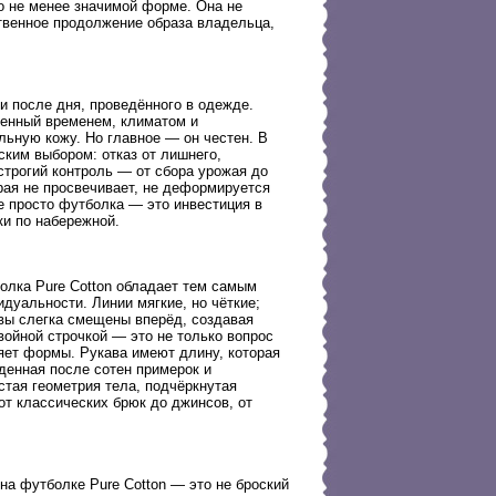
го не менее значимой форме. Она не
ственное продолжение образа владельца,
ти после дня, проведённого в одежде.
ренный временем, климатом и
льную кожу. Но главное — он честен. В
ким выбором: отказ от лишнего,
строгий контроль — от сбора урожая до
рая не просвечивает, не деформируется
е просто футболка — это инвестиция в
ки по набережной.
болка Pure Cotton обладает тем самым
дуальности. Линии мягкие, но чёткие;
швы слегка смещены вперёд, создавая
войной строчкой — это не только вопрос
еряет формы. Рукава имеют длину, которая
денная после сотен примерок и
стая геометрия тела, подчёркнутая
от классических брюк до джинсов, от
на футболке Pure Cotton — это не броский