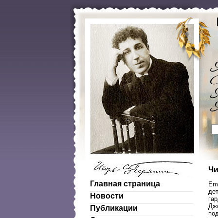
Чи
Главная страница
Emp
дет
Новости
гар
Джо
Публикации
по