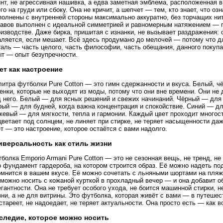
инт, не агрессивная нашивка, а едва заметная эмблема, расположенная 
го на груди или сбоку. Она не кричит, а шепчет — тем, кто знает, что оз
олнены с внутренней стороны максимально аккуратно, без торчащих нит
кавов выполнен с идеальной симметрией и равномерным натяжением — пр
изводстве. Даже бирка, пришитая с изнанки, не вызывает раздражения: о
аляется, если мешает. Всё здесь продумано до мелочей — потому что д
аль — часть целого, часть философии, часть обещания, данного покупа
ыт — опыт безупречности.
ет как настроение
итра футболки Pure Cotton — это гимн сдержанности и вкуса. Белый, ч
енки, которые не выходят из моды, потому что они вне времени. Они не
д него. Белый — для ясных решений и свежих начинаний. Чёрный — для 
ый — для будней, когда важна концентрация и спокойствие. Синий — для
евый — для мягкости, тепла и гармонии. Каждый цвет проходит многост
ветает под солнцем, не линяет при стирке, не теряет насыщенности даж
т — это настроение, которое остаётся с вами надолго.
иверсальность как стиль жизни
болка Emporio Armani Pure Cotton — это не сезонная вещь, не тренд, н
 фундамент гардероба, на котором строится образ. Её можно надеть по
омнится в вашем вкусе. Её можно сочетать с льняными шортами на пляж
можно носить с кожаной курткой в прохладный вечер — и она добавит о
гантности. Она не требует особого ухода, не боится машинной стирки, 
ни, а не для витрины. Это футболка, которая живёт с вами — в путешес
стареет, не надоедает, не теряет актуальности. Она просто есть — как во
следие, которое можно носить