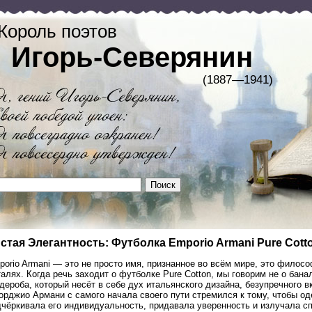
Король поэтов
Игорь-Северянин
(1887—1941)
стая Элегантность: Футболка Emporio Armani Pure Cott
orio Armani — это не просто имя, признанное во всём мире, это филосо
алях. Когда речь заходит о футболке Pure Cotton, мы говорим не о бан
дероба, который несёт в себе дух итальянского дизайна, безупречного вк
рджио Армани с самого начала своего пути стремился к тому, чтобы од
дчёркивала его индивидуальность, придавала уверенность и излучала сп