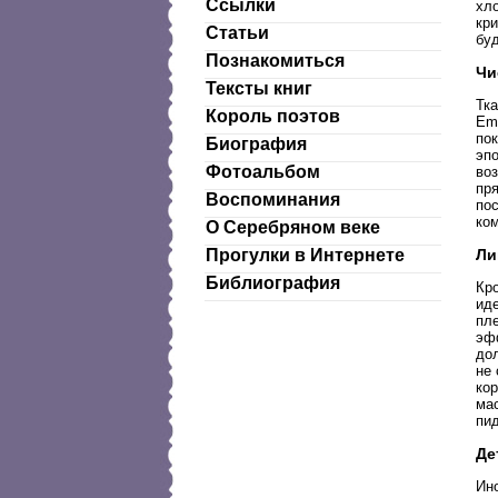
Ссылки
хло
кри
Статьи
буд
Познакомиться
Чи
Тексты книг
Тка
Король поэтов
Em
пок
Биография
эп
Фотоальбом
воз
пря
Воспоминания
пос
ком
О Серебряном веке
Ли
Прогулки в Интернете
Библиография
Кро
иде
пле
эфф
дол
не 
кор
мас
пид
Де
Ино