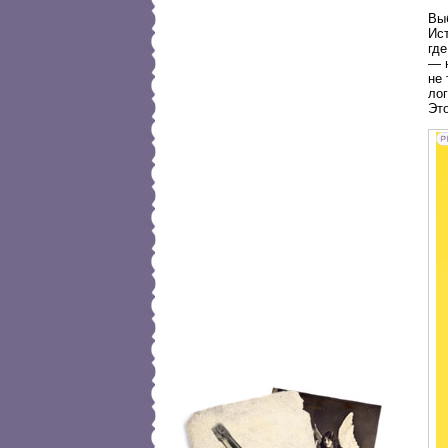
Выб
Ист
где
— н
не 
лог
Это