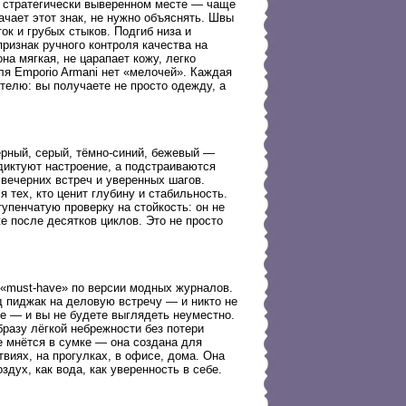
в стратегически выверенном месте — чаще
начает этот знак, не нужно объяснять. Швы
ок и грубых стыков. Подгиб низа и
изнак ручного контроля качества на
на мягкая, не царапает кожу, легко
ля Emporio Armani нет «мелочей». Каждая
телю: вы получаете не просто одежду, а
ёрный, серый, тёмно-синий, бежевый —
 диктуют настроение, а подстраиваются
вечерних встреч и уверенных шагов.
 тех, кто ценит глубину и стабильность.
упенчатую проверку на стойкость: он не
е после десятков циклов. Это не просто
е «must-have» по версии модных журналов.
д пиджак на деловую встречу — и никто не
е — и вы не будете выглядеть неуместно.
бразу лёгкой небрежности без потери
не мнётся в сумке — она создана для
твиях, на прогулках, в офисе, дома. Она
здух, как вода, как уверенность в себе.