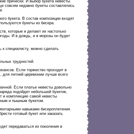
ие прически. И выбор букета невесты
еще совсем недавно букеты составлялись
и.
ого букета. В состав композиции входят
пользуются букеты из бисера.
ств, которые и делают их настолько
годы. И в дождь, и в морозы он будет
ь к специалисту, можно сделать
ельных трудностей.
юансов. Если торжество проходит в
в, для летней церемонии лучше всего
рачной. Если платье невесты довольно
 наряда подойдет небольшой букетик,
т и комплекцию самой невесты.
мным и пышным букетом.
ементарными навыками бисероплетения.
рести готовый букет или заказать
удет передаваться из поколения в