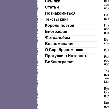
шь
Ссылки
за
Статьи
иск
Познакомиться
На
иск
Тексты книг
Король поэтов
И 
поп
Биография
выг
Фотоальбом
Во
ком
Воспоминания
О Серебряном веке
И, 
Прогулки в Интернете
Вы
вес
Библиография
под
Та
пыш
же
Ми
Бу
Есл
ин
Кст
по