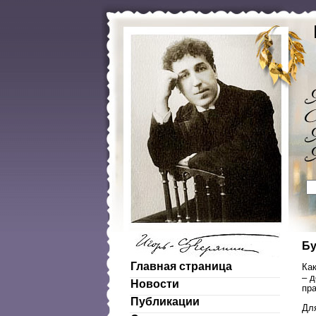
Бу
Главная страница
Ка
– д
Новости
пра
Публикации
Для