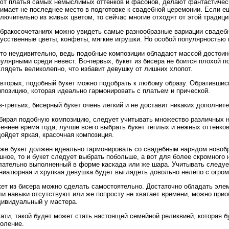
ют платья самых немыслимых оттенков и фасонов, делают фантастическ
нимает не последнее место в подготовке к свадебной церемонии. Если 
лючительно из живых цветом, то сейчас многие отходят от этой традици
 бракосочетаниях можно увидеть самые разнообразные вариации свадебн
усственные цветы, конфеты, мягкие игрушки. Но особой популярностью 
это неудивительно, ведь подобные композиции обладают массой достоин
улярными среди невест. Во-первых, букет из бисера не боится плохой по
лядеть великолепно, что избавит девушку от лишних хлопот.
-вторых, подобный букет можно подобрать к любому образу. Обратившис
позицию, которая идеально гармонировать с платьем и прической.
в-третьих, бисерный букет очень легкий и не доставит никаких дополнит
бирая подобную композицию, следует учитывать множество различных н
еннее время года, лучше всего выбрать букет теплых и нежных оттенко
ойдет яркая, красочная композиция.
кже букет должен идеально гармонировать со свадебным нарядом новоб
ное, то и букет следует выбрать побольше, а вот для более скромного
лательно выполненный в форме каскада или же шара. Учитывать следуе
ниатюрная и хрупкая девушка будет выглядеть довольно нелепо с огро
кет из бисера можно сделать самостоятельно. Достаточно обладать эл
и навыки отсутствуют или же попросту не хватает времени, можно приоб
дивидуальный у мастера.
ати, такой будет может стать настоящей семейной реликвией, которая б
коление.