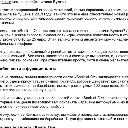
деньги
можно на сайте казино Вулкан.
 слот с традиционной игровой механикой, пятью барабанами и тремя лин
а была выпущена в 2018 году, так что это все еще относительно новый 
огочисленных онлайн-геймеров своим красивым оформлением, яркими 
нкциями.
ему слот «Book of Oz» привлекает так много игроков в казино Вулкан? Д
их как высокая скорость окупаемости игры, хорошая волатильность и о
пазоне от 0-10 до 25 евро. Этим великолепным ансамблем можно наслаж
бильном телефоне.
от увлекательно-сказочный игровой автомат также восхищает качественн
овой музыкой. Все очень качественно и блестяще выполнено, и, к счаст
жно, так как основная игра относительно проста, хотя и очень увлекате
обенности и функции слота
на из главных причин популярности слота «Book of Oz» заключается в 
чего, здесь присутствует символ Книги Оз, который действует как скат
ь таких символов на барабанах, вы выиграете целых 100 евро плюс 25 
йствительно отличной функцией.
ной из самых уникальных особенностей слота «Book of Oz» является фу
вторные вращения позволяют вам сохранять барабаны нетронутыми, но пр
а он не принесёт некоторую прибыль.
тому, если вы близки к выигрышу, вы можете продолжать использование
игрышную комбинацию на барабанах. Такую функцию можно найти всего 
оцент возврата «Книги Оз»