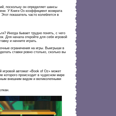
кий, поскольку он определяет шансы
мени. У Книги Оз коэффициент возврата
 Этот показатель часто колеблется в
ги? Иногда бывает трудно понять, с чего
ок. Для начала откройте для себя игровой
тавку и начните играть.
 точные ограничения на игры. Выигрыши в
делать ставки ровно столько, сколько вы
й игровой автомат «Book of Oz» может
ие которого происходит в чудесном мире
нтным внешним видом и великолепными
улкан.