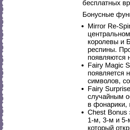
бесплатных в
Бонусные функ
Mirror Re-Sp
центральном
королевы и Б
респины. Пр
появляются 
Fairy Magic 
появляется н
символов, с
Fairy Surpri
случайным о
в фонарики,
Chest Bonus 
1-м, 3-м и 5
который откр