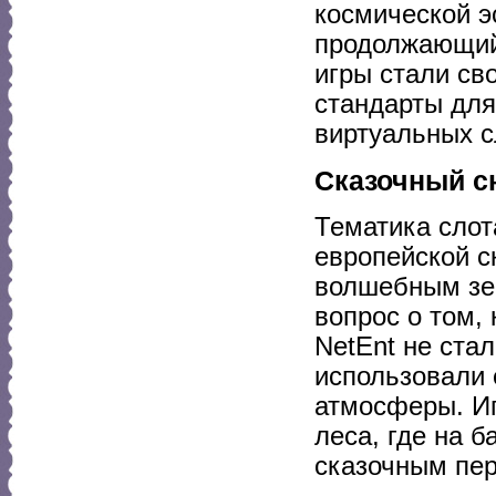
космической эс
продолжающий
игры стали св
стандарты для
виртуальных с
Сказочный с
Тематика слота
европейской с
волшебным зер
вопрос о том, 
NetEnt не ста
использовали 
атмосферы. Иг
леса, где на 
сказочным пе