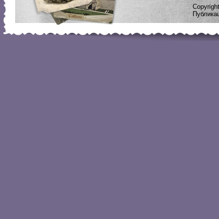
Copyrig
Публикац