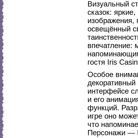
Визуальный ст
сказок: яркие
изображения, 
освещённый с
таинственност
впечатление: 
напоминающим
гостя Iris Сas
Особое вниман
декоративный 
интерфейсе сл
и его анимаци
функций. Разр
игре оно может
что напоминае
Персонажи — 