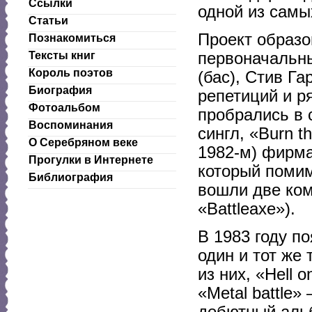
Ссылки
одной из самы
Статьи
Проект образов
Познакомиться
первоначальны
Тексты книг
Король поэтов
(бас), Стив Га
Биография
репетиций и р
Фотоальбом
пробрались в 
Воспоминания
сингл, «Burn t
О Серебряном веке
1982-м) фирма
Прогулки в Интернете
который помим
Библиография
вошли две комп
«Battleaxe»).
В 1983 году п
один и тот же 
из них, «Hell o
«Metal battle
дебютный альб