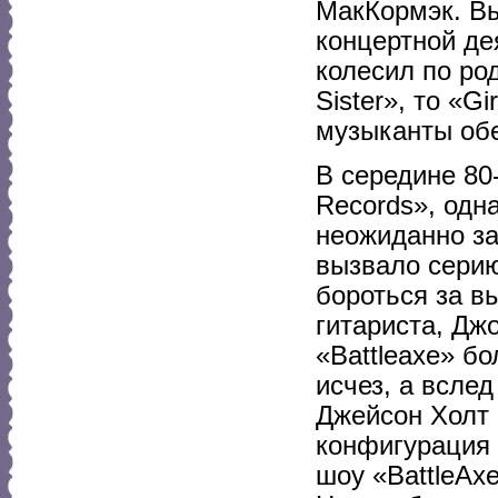
МакКормэк. Вы
концертной де
колесил по ро
Sister», то «G
музыканты обе
В середине 80-
Records», одн
неожиданно за
вызвало серию
бороться за в
гитариста, Дж
«Battleaxe» б
исчез, а всле
Джейсон Холт 
конфигурация 
шоу «BattleAx