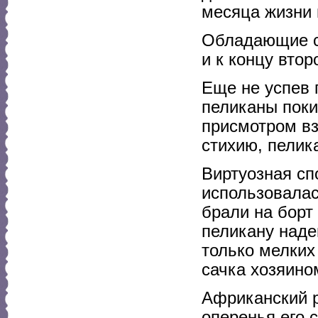
месяца жизни 
Обладающие с
и к концу втор
Еще не успев 
пеликаны поки
присмотром вз
стихию, пелик
Виртуозная сп
использовалас
брали на борт
пеликану наде
только мелких
сачка хозяино
Африканский р
оперенья его 