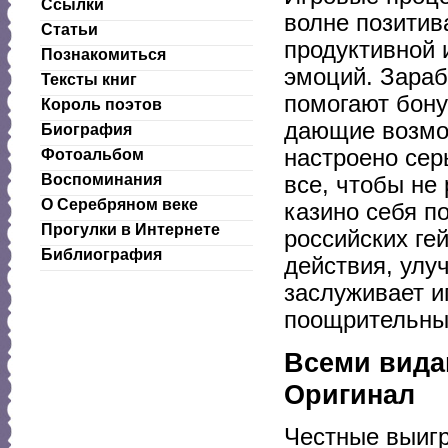
Ссылки
волне позитив
Статьи
продуктивной 
Познакомиться
эмоций. Зараб
Тексты книг
помогают бону
Король поэтов
дающие возмож
Биография
настроено сер
Фотоальбом
Воспоминания
все, чтобы не
О Серебряном веке
казино себя п
Прогулки в Интернете
российских ге
Библиография
действия, ул
заслуживает иг
поощрительны
Всеми вида
Оригинал
Честные выигр