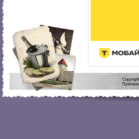
Copyrig
Публикац