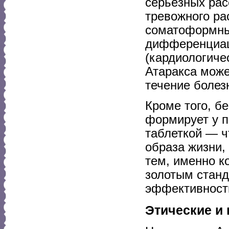
серьёзных рас
тревожного ра
соматоформных
дифференциац
(кардиологиче
Атаракса може
течение болез
Кроме того, б
формирует у 
таблеткой — ч
образа жизни,
тем, именно к
золотым станд
эффективност
Этические и