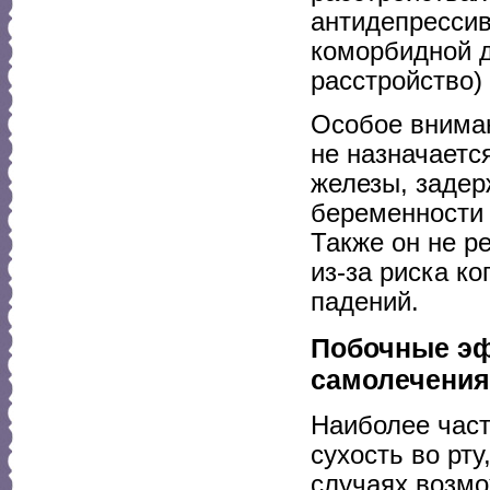
антидепрессив
коморбидной д
расстройство)
Особое вниман
не назначаетс
железы, задер
беременности 
Также он не р
из-за риска к
падений.
Побочные эф
самолечения
Наиболее час
сухость во рту
случаях возмо