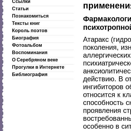
Ссылки
применени
Статьи
Познакомиться
Фармакологи
Тексты книг
психотропно
Король поэтов
Биография
Атаракс (гидр
Фотоальбом
поколения, из
Воспоминания
аллергических
О Серебряном веке
психиатрическ
Прогулки в Интернете
анксиолитичес
Библиография
действию. В о
ингибиторов о
относится к к
способность с
проявления ст
востребованны
особенно в си