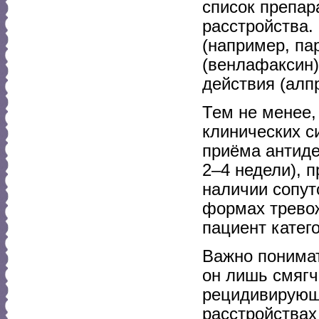
список препар
расстройства
(например, па
(венлафаксин)
действия (алп
Тем не менее,
клинических с
приёма антиде
2–4 недели), 
наличии сопут
формах тревож
пациент катег
Важно понимат
он лишь смягч
рецидивирующ
расстройствах