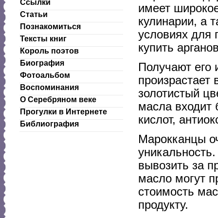
Ссылки
имеет широкое
Статьи
кулинарии, а 
Познакомиться
условиях для 
Тексты книг
купить аргано
Король поэтов
Биография
Получают его 
Фотоальбом
произрастает 
Воспоминания
золотистый цв
О Серебряном веке
масла входит
Прогулки в Интернете
кислот, антиок
Библиография
Марокканцы оч
уникальность.
вывозить за пр
масло могут п
стоимость мас
продукту.