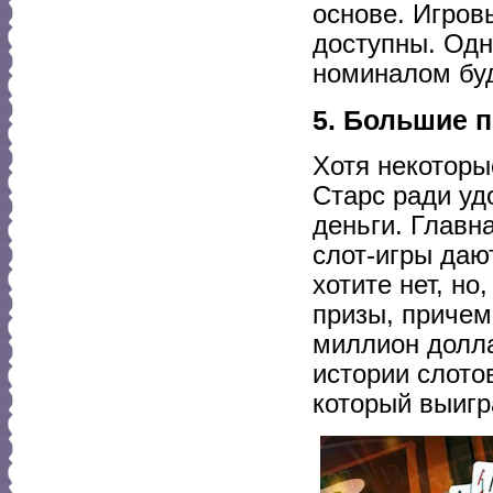
основе. Игров
доступны. Одн
номиналом буд
5. Большие 
Хотя некоторы
Старс ради уд
деньги. Главн
слот-игры даю
хотите нет, н
призы, причем
миллион долл
истории слото
который выигр