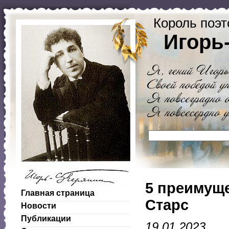
Король поэт
Игорь
5 преимуще
Главная страница
Старс
Новости
Публикации
19.01.2023