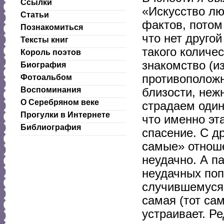
Ссылки
«Искусство лю
Статьи
фактов, потом
Познакомиться
что нет друго
Тексты книг
такого количе
Король поэтов
знакомство (и
Биография
противоположн
Фотоальбом
Воспоминания
близости, неж
О Серебряном веке
страдаем один
Прогулки в Интернете
что именно эт
Библиография
спасение. С д
самые» отноше
неудачно. А п
неудачных поп
случившемуся:
самая (тот са
устраивает. Р