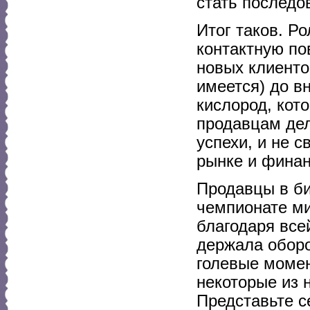
стать последо
Итог таков. Р
контактную по
новых клиенто
имеется) до в
кислород, кот
продавцам дел
успехи, и не с
рынке и финан
Продавцы в б
чемпионате ми
благодаря все
держала оборо
голевые момен
некоторые из 
Представьте се