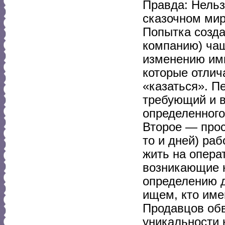
Правда: Нельз
сказочном мире
Попытка созда
компанию) чащ
изменению им
которые отлич
«казаться». П
требующий и в
определенного
Второе — прос
то и дней) ра
жить на опера
возникающие н
определению де
ищем, кто име
Продавцов обв
уникальности к