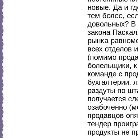
новые. Да и г
тем более, ес
довольных? В 
закона Паскал
рынка равноме
всех отделов 
(помимо прода
болельщики, ка
команде с про
бухгалтерии, л
раздуты по шта
получается сл
озабоченно (м
продавцов опя
тендер проигр
продукты не п