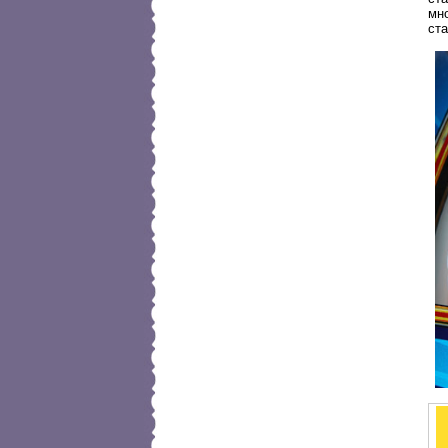
мно
ст