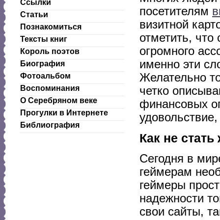
Ссылки
посетителям
в
Статьи
визитной карт
Познакомиться
отметить, что
Тексты книг
огромного асс
Король поэтов
именно эти сл
Биография
Желательно то
Фотоальбом
Воспоминания
четко описываю
О Серебряном веке
финансовых оп
Прогулки в Интернете
удовольствие,
Библиография
Как не стат
Сегодня в мир
геймерам нео
геймеры прос
надежности то
свои сайты, т