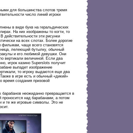
чными для большинства слотов тремя
твительности число линий игроки
лнены в виде букв на геральдических
ирах. На них изображены то когти, то
В действительности эти рисунки
тически на всех слотах. Более дорогие
 и фильмам, чаще всего становятся
ьяница, лелеющий бутылку, обычный
ракулы и его любимой девушки. Они
о вертикали величиной. Если два
о, игрок казино Superslots получит
рабане выпадет изображение
ертикали, то игроку выдаются еще два
Также в игре есть и обычный «дикий»
о время создания призовой
ых барабанов неожиданно превращается в
й проносится над барабанами, а потом
 и те же игровые символы. Это не
осит.