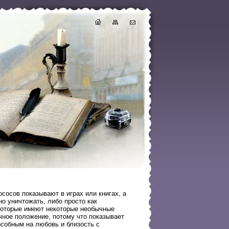
осов показывают в играх или книгах, а
но уничтожать, либо просто как
 которые имеют некоторые необычные
ное положение, потому что показывает
особным на любовь и близость с