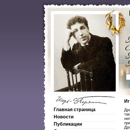
Иг
Главная страница
Др
так
Новости
неп
при
Публикации
Др