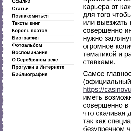
Ссылки
карьера от ка
Статьи
для того чтоб
Познакомиться
или выезжать 
Тексты книг
совершенно ин
Король поэтов
нужно загляну
Биография
огромное коли
Фотоальбом
Воспоминания
тематикой и 
О Серебряном веке
ставками.
Прогулки в Интернете
Самое главное
Библиография
(официальный 
https://casinov
иметь возможн
совершенно в и
что скачивая 
так как специ
безупречном ч