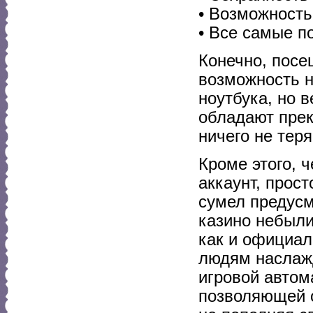
• Возможность
• Все самые п
Конечно, посе
возможность н
ноутбука, но 
обладают прек
ничего не теря
Кроме этого, 
аккаунт, прост
сумел предусм
казино небыли
как и официал
людям наслажд
игровой автом
позволяющей о